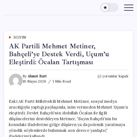
Skip
to
content
EĞITIM
AK Partili Mehmet Metiner,
Bahçeli’ye Destek Verdi, Uçum’u
Eleştirdi: Öcalan Tartışması
AK
By
Ahmet Kurt
yorumlar kapalı
Partili
18 Mayıs 2026
1 Min Read
Mehmet
Metiner,
Bahçeli’ye
Eski AK Parti Milletvekili Mehmet Metiner, sosyal medya
Destek
aracılığıyla yaptığı paylaşımla, isim vermeden Mehmet Uçum’u
Verdi,
Uçum’u
eleştirdi. Devlet Bahçeli’nin Abdullah Öcalan ile ilgili
Eleştirdi:
düşüncelerini destekleyen Metiner, “Sayın Bahçeli’nin bu
Öcalan
konudaki ifadelerine gölge düşüren ya da polemik yaratmaya
Tartışması
yönelik söylemlerde bulunmak son derece yanlıştır,”
için
ifadelerini kullandı.