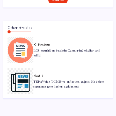
Follow Me
Other Articles
Previous
LGS hazırlıkları başladı: Cuma günü okullar tatil
edildi
Next
TEPAV’dan TCMB’ye enflasyon çağrısı: Hedeften
sapmanın gerekçeleri açıklanmalı