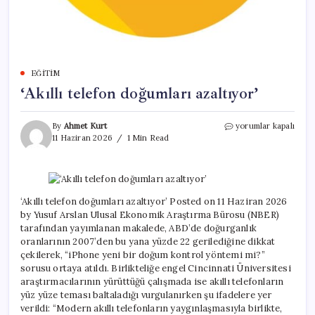
EĞITIM
‘Akıllı telefon doğumları azaltıyor’
‘Akıllı
By
Ahmet Kurt
yorumlar kapalı
telefon
11 Haziran 2026
1 Min Read
doğumları
azaltıyor’
için
‘Akıllı telefon doğumları azaltıyor’ Posted on 11 Haziran 2026
by Yusuf Arslan Ulusal Ekonomik Araştırma Bürosu (NBER)
tarafından yayımlanan makalede, ABD’de doğurganlık
oranlarının 2007’den bu yana yüzde 22 gerilediğine dikkat
çekilerek, “iPhone yeni bir doğum kontrol yöntemi mi?”
sorusu ortaya atıldı. Birlikteliğe engel Cincinnati Üniversitesi
araştırmacılarının yürüttüğü çalışmada ise akıllı telefonların
yüz yüze teması baltaladığı vurgulanırken şu ifadelere yer
verildi: “Modern akıllı telefonların yaygınlaşmasıyla birlikte,