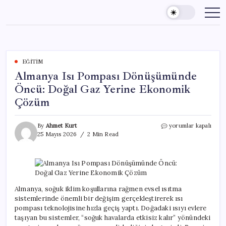
Skip
to
content
EĞITIM
Almanya Isı Pompası Dönüşümünde
Öncü: Doğal Gaz Yerine Ekonomik
Çözüm
Almanya
By
Ahmet Kurt
yorumlar kapalı
Isı
25 Mayıs 2026
2 Min Read
Pompası
Dönüşümünde
Öncü:
Doğal
Gaz
Yerine
Almanya, soğuk iklim koşullarına rağmen evsel ısıtma
Ekonomik
sistemlerinde önemli bir değişim gerçekleştirerek ısı
Çözüm
pompası teknolojisine hızla geçiş yaptı. Doğadaki ısıyı evlere
için
taşıyan bu sistemler, “soğuk havalarda etkisiz kalır” yönündeki