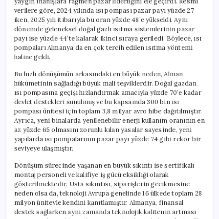
yaygın inanışlara rağmen pazar liderliğini ele geçirdi. Resmi
verilere göre, 2024 yılında ısı pompası pazar payı yüzde 27
iken, 2025 yılı itibarıyla bu oran yüzde 48’e yükseldi. Aynı
dönemde geleneksel doğal gazlı ısıtma sistemlerinin pazar
payı ise yüzde 44’te kalarak ikinci sıraya geriledi. Böylece, ısı
pompaları Almanya’da en çok tercih edilen ısıtma yöntemi
haline geldi.
Bu hızlı dönüşümün arkasındaki en büyük neden, Alman
hükümetinin sağladığı büyük mali teşviklerdir. Doğal gazdan
ısı pompasına geçişi hızlandırmak amacıyla yüzde 70’e kadar
devlet destekleri sunulmuş ve bu kapsamda 300 bin ısı
pompası ünitesi için toplam 3,8 milyar avro hibe dağıtılmıştır.
Ayrıca, yeni binalarda yenilenebilir enerji kullanım oranının en
az yüzde 65 olmasını zorunlu kılan yasalar sayesinde, yeni
yapılarda ısı pompalarının pazar payı yüzde 74 gibi rekor bir
seviyeye ulaşmıştır.
Dönüşüm sürecinde yaşanan en büyük sıkıntı ise sertifikalı
montaj personeli ve kalifiye iş gücü eksikliği olarak
gösterilmektedir. Usta sıkıntısı, siparişlerin gecikmesine
neden olsa da, teknoloji Avrupa genelinde 16 ülkede toplam 28
milyon üniteyle kendini kanıtlamıştır. Almanya, finansal
destek sağlarken aynı zamanda teknolojik kalitenin artması