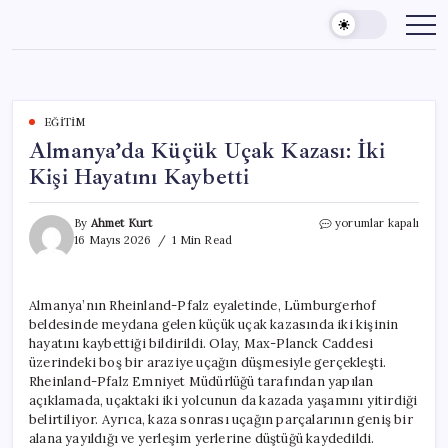
Skip
to
content
EĞITIM
Almanya’da Küçük Uçak Kazası: İki
Kişi Hayatını Kaybetti
Almanya’da
By
Ahmet Kurt
yorumlar kapalı
Küçük
16 Mayıs 2026
1 Min Read
Uçak
Kazası:
İki
Almanya’nın Rheinland-Pfalz eyaletinde, Lümburgerhof
Kişi
beldesinde meydana gelen küçük uçak kazasında iki kişinin
Hayatını
Kaybetti
hayatını kaybettiği bildirildi. Olay, Max-Planck Caddesi
için
üzerindeki boş bir araziye uçağın düşmesiyle gerçekleşti.
Rheinland-Pfalz Emniyet Müdürlüğü tarafından yapılan
açıklamada, uçaktaki iki yolcunun da kazada yaşamını yitirdiği
belirtiliyor. Ayrıca, kaza sonrası uçağın parçalarının geniş bir
alana yayıldığı ve yerleşim yerlerine düştüğü kaydedildi.