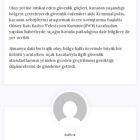
Olay yerine intikal eden güvenlik güçleri, kazanın yaşandığı
bölgeyi çevreleyerek güvenlik önlemleri aldı. Kriminal polis,
kazanın sebeplerini araştırmak üzere soruşturma başlattı.
Güney Batı Radyo Televizyon Kurumu (SWR) tarafından
yapılan haberlerde, uçağın havada patladığına dair bilgilere de
yer verildi.
Almanya’daki bu trajik olay, bölge halkı üzerinde büyük bir
üzüntü yaratırken, uçak kazalarıyla ilgili güvenlik
standartlarının yeniden gözden geçirilmesi gerektiği
düşüncelerini de gündeme getirdi.
Author