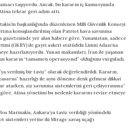
adım
k amacı taşıyordu. Ancak, bu kararın iç kamuoyunda
ileri,
Atina tekrar geri adım attı.
bir
adım
is’in başkanlığında düzenlenen Milli Güvenlik Konseyi
geri
attına konuşlandırılmış olan Patriot hava savunma
için
Nea gazetesinde yer alan habere göre, Yunanistan, sadece
timi (GKRY) ile gayri askeri statüdeki Limni Adası’na
meye hazırlanıyordu. Yunan makamları, İran ile yaşanan
ınan kararın “tamamen operasyonel” olduğunu vurguladı.
a verilmiş bir taviz” olarak değerlendirildi. Kararın,
a tasarısı” hazırlığı ile aynı döneme denk gelmesi dikkat
ar atarken, siz savunma sistemlerini geri çekiyorsunuz”
re göre, Atina yönetimi bu nedenle kararını revize etmeye
Marinakis, Ankara’ya taviz verildiği yönündeki
ot sistemleri yerine iki Mirage savaş uçağı