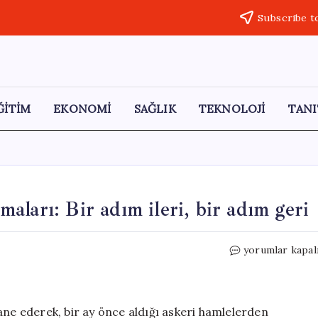
Subscribe t
ĞİTİM
EKONOMİ
SAĞLIK
TEKNOLOJİ
TANI
şmaları: Bir adım ileri, bir adım geri
Atina’da
yorumlar kapal
‘Türkiye’ye
taviz’
tartışmaları:
Bir
ane ederek, bir ay önce aldığı askeri hamlelerden