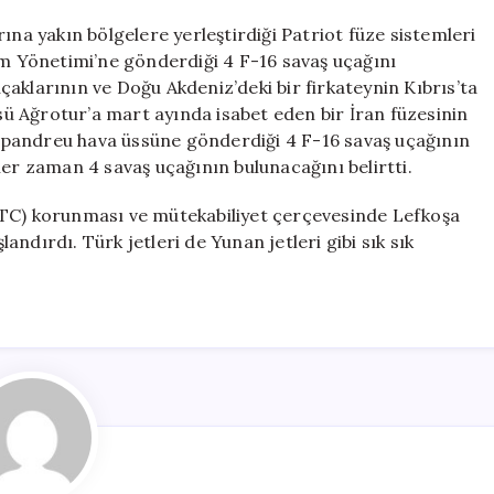
ına yakın bölgelere yerleştirdiği Patriot füze sistemleri
um Yönetimi’ne gönderdiği 4 F-16 savaş uçağını
aklarının ve Doğu Akdeniz’deki bir firkateynin Kıbrıs’ta
ssü Ağrotur’a mart ayında isabet eden bir İran füzesinin
apandreu hava üssüne gönderdiği 4 F-16 savaş uçağının
her zaman 4 savaş uçağının bulunacağını belirtti.
KTC) korunması ve mütekabiliyet çerçevesinde Lefkoşa
ndırdı. Türk jetleri de Yunan jetleri gibi sık sık