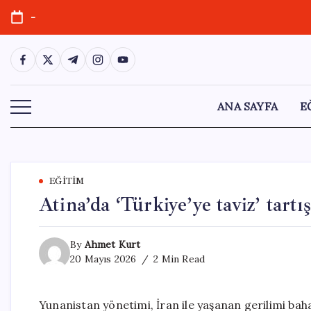
Skip
-
to
content
https://www.facebook.com/
https://twitter.com/
https://t.me/
https://www.instagram.com/
https://youtube.com/
ANA SAYFA
E
EĞITIM
Atina’da ‘Türkiye’ye taviz’ tartı
By
Ahmet Kurt
20 Mayıs 2026
2 Min Read
Yunanistan yönetimi, İran ile yaşanan gerilimi bah