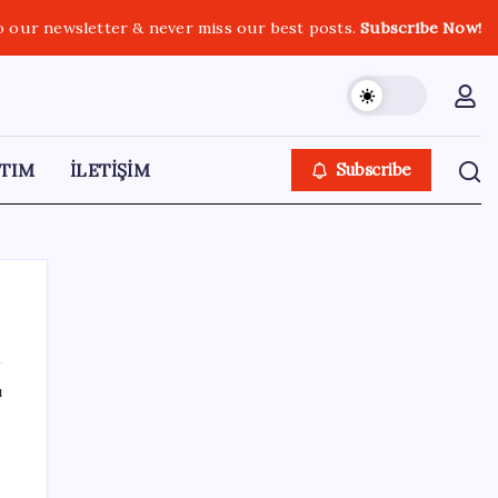
o our newsletter & never miss our best posts.
Subscribe Now!
TIM
İLETİŞİM
Subscribe
ı
SON YAZILAR
TÜİK temmuz ayı verilerini açıkladı: Hizmet
enflasyonunda sert yükseliş