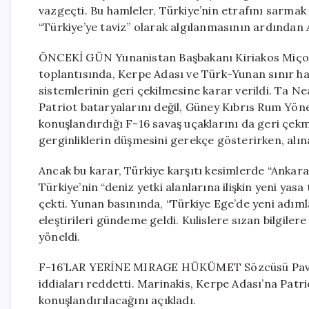
vazgeçti. Bu hamleler, Türkiye’nin etrafını sarma
“Türkiye’ye taviz” olarak algılanmasının ardından 
ÖNCEKİ GÜN Yunanistan Başbakanı Kiriakos Miçotak
toplantısında, Kerpe Adası ve Türk-Yunan sınır h
sistemlerinin geri çekilmesine karar verildi. Ta 
Patriot bataryalarını değil, Güney Kıbrıs Rum Yöne
konuşlandırdığı F-16 savaş uçaklarını da geri çek
gerginliklerin düşmesini gerekçe gösterirken, al
Ancak bu karar, Türkiye karşıtı kesimlerde “Ankara’y
Türkiye’nin “deniz yetki alanlarına ilişkin yeni yas
çekti. Yunan basınında, “Türkiye Ege’de yeni adıml
eleştirileri gündeme geldi. Kulislere sızan bilgile
yöneldi.
F-16’LAR YERİNE MIRAGE HÜKÜMET Sözcüsü Pavlos 
iddiaları reddetti. Marinakis, Kerpe Adası’na Patri
konuşlandırılacağını açıkladı.