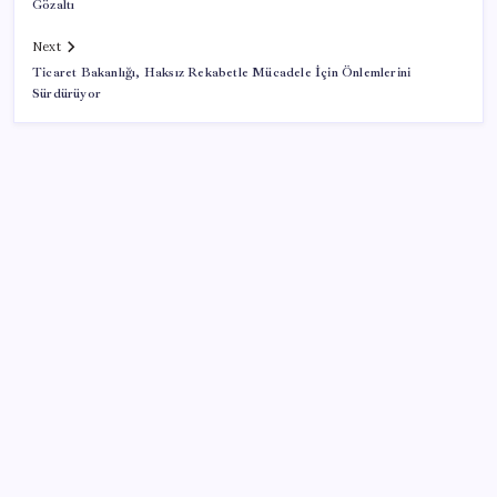
Gözaltı
Next
Ticaret Bakanlığı, Haksız Rekabetle Mücadele İçin Önlemlerini
Sürdürüyor
SON YAZILAR
TÜİK temmuz ayı verilerini açıkladı: Hizmet
enflasyonunda sert yükseliş
Rusya’da yeni otomobil satışları yüzde 10 arttı
Lufthansa’nın karı yüksek yakıt maliyetleri ve grev