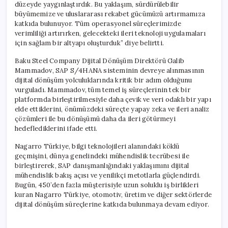
düzeyde yaygınlaştırdık. Bu yaklaşım, sürdürülebilir
büyümemize ve uluslararası rekabet gücümüzü artırmamıza
katkıda bulunuyor. Tüm operasyonel süreçlerimizde
verimliliği artırırken, gelecekteki ileri teknoloji uygulamaları
için sağlam bir altyapı oluşturduk” diye belirtti.
Baku Steel Company Dijital Dönüşüm Direktörü Galib
Mammadov, SAP S/4HANA sisteminin devreye alınmasının
dijital dönüşüm yolculuklarında kritik bir adım olduğunu
vurguladı. Mammadov, tüm temel iş süreçlerinin tek bir
platformda birleştirilmesiyle daha çevik ve veri odaklı bir yapı
elde ettiklerini, önümüzdeki süreçte yapay zeka ve ileri analiz
çözümleri ile bu dönüşümü daha da ileri götürmeyi
hedeflediklerini ifade etti.
Nagarro Türkiye, bilgi teknolojileri alanındaki köklü
geçmişini, dünya genelindeki mühendislik tecrübesi ile
birleştirerek, SAP danışmanlığındaki yaklaşımını dijital
mühendislik bakış açısı ve yenilikçi metotlarla güçlendirdi.
Bugün, 450’den fazla müşterisiyle uzun soluklu iş birlikleri
kuran Nagarro Türkiye, otomotiv, üretim ve diğer sektörlerde
dijital dönüşüm süreçlerine katkıda bulunmaya devam ediyor.