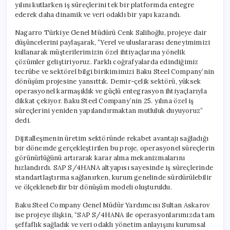
yılını kutlarken iş süreçlerini tek bir platformda entegre
ederek daha dinamik ve veri odaklı bir yapı kazandı.
Nagarro Türkiye Genel Müdürü Cenk Salihoğlu, projeye dair
düşüncelerini paylaşarak, “Yerel ve uluslararası deneyimimizi
kullanarak müşterilerimizin özel ihtiyaçlarına yönelik
çözümler geliştiriyoruz. Farklı coğrafyalarda edindiğimiz
tecrübe ve sektörel bilgi birikimimizi Baku Steel Company’nin
dönüşüm projesine yansıttık. Demir-çelik sektörü, yüksek
operasyonel karmaşıklık ve güçlü entegrasyon ihtiyaçlarıyla
dikkat çekiyor. Baku Steel Company’nin 25. yılına özel iş
süreçlerini yeniden yapılandırmaktan mutluluk duyuyoruz”
dedi.
Dijitalleşmenin üretim sektöründe rekabet avantajı sağladığı
bir dönemde gerçekleştirilen bu proje, operasyonel süreçlerin
görünürlüğünü artırarak karar alma mekanizmalarını
hızlandırdı. SAP S/4HANA altyapısı sayesinde iş süreçlerinde
standartlaştırma sağlanırken, kurum genelinde sürdürülebilir
ve ölçeklenebilir bir dönüşüm modeli oluşturuldu.
Baku Steel Company Genel Müdür Yardımcısı Sultan Askarov
ise projeye ilişkin, “SAP S/4HANA ile operasyonlarımızda tam
şeffaflık sağladık ve veri odaklı yönetim anlayışını kurumsal