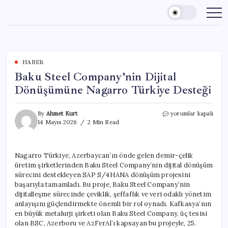
Skip
to
content
HABER
Baku Steel Company’nin Dijital
Dönüşümüne Nagarro Türkiye Desteği
Baku
By
Ahmet Kurt
yorumlar kapalı
Steel
14 Mayıs 2026
2 Min Read
Company’nin
Dijital
Dönüşümüne
Nagarro Türkiye, Azerbaycan’ın önde gelen demir-çelik
Nagarro
üretim şirketlerinden Baku Steel Company’nin dijital dönüşüm
Türkiye
Desteği
sürecini destekleyen SAP S/4HANA dönüşüm projesini
için
başarıyla tamamladı. Bu proje, Baku Steel Company’nin
dijitalleşme sürecinde çeviklik, şeffaflık ve veri odaklı yönetim
anlayışını güçlendirmekte önemli bir rol oynadı. Kafkasya’nın
en büyük metalurji şirketi olan Baku Steel Company, üç tesisi
olan BSC, Azerboru ve AzFerAl’ı kapsayan bu projeyle, 25.