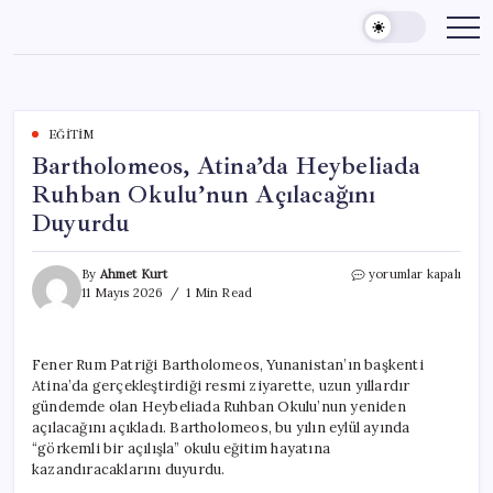
Skip
to
content
EĞITIM
Bartholomeos, Atina’da Heybeliada
Ruhban Okulu’nun Açılacağını
Duyurdu
Bartholomeos,
By
Ahmet Kurt
yorumlar kapalı
Atina’da
11 Mayıs 2026
1 Min Read
Heybeliada
Ruhban
Okulu’nun
Fener Rum Patriği Bartholomeos, Yunanistan’ın başkenti
Açılacağını
Atina’da gerçekleştirdiği resmi ziyarette, uzun yıllardır
Duyurdu
için
gündemde olan Heybeliada Ruhban Okulu’nun yeniden
açılacağını açıkladı. Bartholomeos, bu yılın eylül ayında
“görkemli bir açılışla” okulu eğitim hayatına
kazandıracaklarını duyurdu.