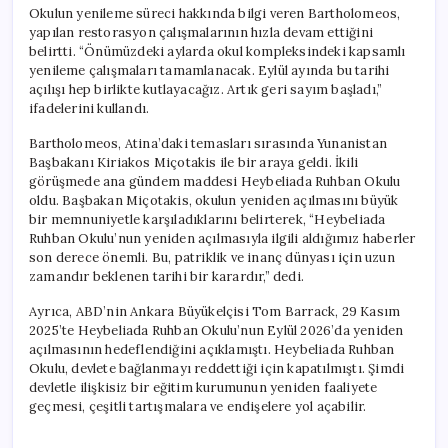
Okulun yenileme süreci hakkında bilgi veren Bartholomeos,
yapılan restorasyon çalışmalarının hızla devam ettiğini
belirtti. “Önümüzdeki aylarda okul kompleksindeki kapsamlı
yenileme çalışmaları tamamlanacak. Eylül ayında bu tarihi
açılışı hep birlikte kutlayacağız. Artık geri sayım başladı,”
ifadelerini kullandı.
Bartholomeos, Atina’daki temasları sırasında Yunanistan
Başbakanı Kiriakos Miçotakis ile bir araya geldi. İkili
görüşmede ana gündem maddesi Heybeliada Ruhban Okulu
oldu. Başbakan Miçotakis, okulun yeniden açılmasını büyük
bir memnuniyetle karşıladıklarını belirterek, “Heybeliada
Ruhban Okulu’nun yeniden açılmasıyla ilgili aldığımız haberler
son derece önemli. Bu, patriklik ve inanç dünyası için uzun
zamandır beklenen tarihi bir karardır,” dedi.
Ayrıca, ABD’nin Ankara Büyükelçisi Tom Barrack, 29 Kasım
2025’te Heybeliada Ruhban Okulu’nun Eylül 2026’da yeniden
açılmasının hedeflendiğini açıklamıştı. Heybeliada Ruhban
Okulu, devlete bağlanmayı reddettiği için kapatılmıştı. Şimdi
devletle ilişkisiz bir eğitim kurumunun yeniden faaliyete
geçmesi, çeşitli tartışmalara ve endişelere yol açabilir.