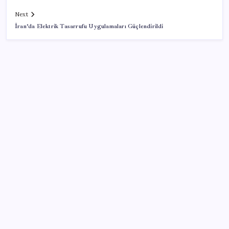
Next
İran’da Elektrik Tasarrufu Uygulamaları Güçlendirildi
SON YAZILAR
TÜİK temmuz ayı verilerini açıkladı: Hizmet
enflasyonunda sert yükseliş
Rusya’da yeni otomobil satışları yüzde 10 arttı
Lufthansa’nın karı yüksek yakıt maliyetleri ve grev
nedeniyle eridi