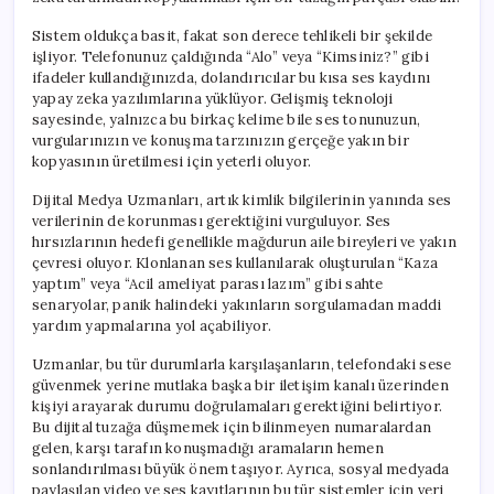
Sistem oldukça basit, fakat son derece tehlikeli bir şekilde
işliyor. Telefonunuz çaldığında “Alo” veya “Kimsiniz?” gibi
ifadeler kullandığınızda, dolandırıcılar bu kısa ses kaydını
yapay zeka yazılımlarına yüklüyor. Gelişmiş teknoloji
sayesinde, yalnızca bu birkaç kelime bile ses tonunuzun,
vurgularınızın ve konuşma tarzınızın gerçeğe yakın bir
kopyasının üretilmesi için yeterli oluyor.
Dijital Medya Uzmanları, artık kimlik bilgilerinin yanında ses
verilerinin de korunması gerektiğini vurguluyor. Ses
hırsızlarının hedefi genellikle mağdurun aile bireyleri ve yakın
çevresi oluyor. Klonlanan ses kullanılarak oluşturulan “Kaza
yaptım” veya “Acil ameliyat parası lazım” gibi sahte
senaryolar, panik halindeki yakınların sorgulamadan maddi
yardım yapmalarına yol açabiliyor.
Uzmanlar, bu tür durumlarla karşılaşanların, telefondaki sese
güvenmek yerine mutlaka başka bir iletişim kanalı üzerinden
kişiyi arayarak durumu doğrulamaları gerektiğini belirtiyor.
Bu dijital tuzağa düşmemek için bilinmeyen numaralardan
gelen, karşı tarafın konuşmadığı aramaların hemen
sonlandırılması büyük önem taşıyor. Ayrıca, sosyal medyada
paylaşılan video ve ses kayıtlarının bu tür sistemler için veri