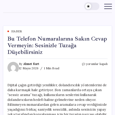
Skip
to
content
HABER
Bu Telefon Numaralarına Sakın Cevap
Vermeyin: Sesinizle Tuzağa
Düşebilirsiniz
Bu
By
Ahmet Kurt
yorumlar kapalı
Telefon
12 Mayıs 2026
1 Min Read
Numaralarına
Sakın
Cevap
Dijital çağın getirdiği yenilikler, dolandırıcılık yöntemlerini de
Vermeyin:
daha karmaşık hale getiriyor. Son zamanlarda ortaya çıkan
Sesinizle
Tuzağa
“sessiz arama” tuzağı, kullanıcıların seslerini kullanarak
Düşebilirsiniz
dolandırıcıların hedefi haline gelmelerine neden oluyor.
için
Bilinmeyen numaralardan gelen aramalara cevap verdiğinizde
yaşadığınız birkaç saniyelik sessizlik, aslında sesinizin yapay
zeka tarafından kopyalanması için bir tuzağın parçası olabilir.