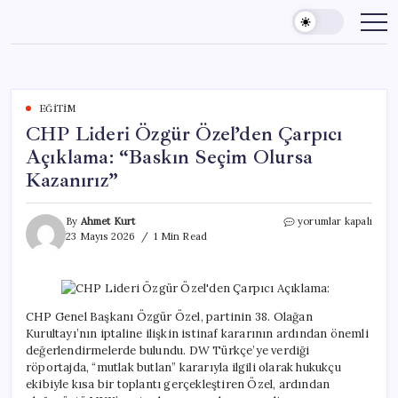
Skip
to
content
EĞITIM
CHP Lideri Özgür Özel’den Çarpıcı
Açıklama: “Baskın Seçim Olursa
Kazanırız”
CHP
By
Ahmet Kurt
yorumlar kapalı
Lideri
23 Mayıs 2026
1 Min Read
Özgür
Özel’den
Çarpıcı
Açıklama:
“Baskın
CHP Genel Başkanı Özgür Özel, partinin 38. Olağan
Seçim
Kurultayı’nın iptaline ilişkin istinaf kararının ardından önemli
Olursa
değerlendirmelerde bulundu. DW Türkçe’ye verdiği
Kazanırız”
röportajda, “mutlak butlan” kararıyla ilgili olarak hukukçu
için
ekibiyle kısa bir toplantı gerçekleştiren Özel, ardından