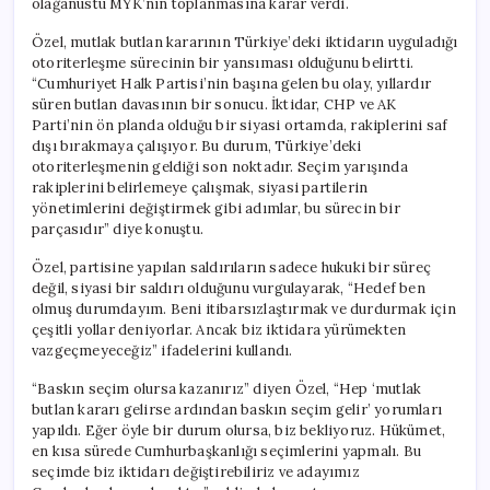
olağanüstü MYK’nın toplanmasına karar verdi.
Özel, mutlak butlan kararının Türkiye’deki iktidarın uyguladığı
otoriterleşme sürecinin bir yansıması olduğunu belirtti.
“Cumhuriyet Halk Partisi’nin başına gelen bu olay, yıllardır
süren butlan davasının bir sonucu. İktidar, CHP ve AK
Parti’nin ön planda olduğu bir siyasi ortamda, rakiplerini saf
dışı bırakmaya çalışıyor. Bu durum, Türkiye’deki
otoriterleşmenin geldiği son noktadır. Seçim yarışında
rakiplerini belirlemeye çalışmak, siyasi partilerin
yönetimlerini değiştirmek gibi adımlar, bu sürecin bir
parçasıdır” diye konuştu.
Özel, partisine yapılan saldırıların sadece hukuki bir süreç
değil, siyasi bir saldırı olduğunu vurgulayarak, “Hedef ben
olmuş durumdayım. Beni itibarsızlaştırmak ve durdurmak için
çeşitli yollar deniyorlar. Ancak biz iktidara yürümekten
vazgeçmeyeceğiz” ifadelerini kullandı.
“Baskın seçim olursa kazanırız” diyen Özel, “Hep ‘mutlak
butlan kararı gelirse ardından baskın seçim gelir’ yorumları
yapıldı. Eğer öyle bir durum olursa, biz bekliyoruz. Hükümet,
en kısa sürede Cumhurbaşkanlığı seçimlerini yapmalı. Bu
seçimde biz iktidarı değiştirebiliriz ve adayımız