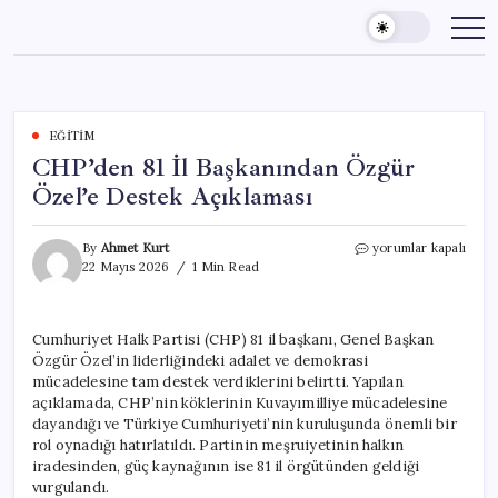
Skip
to
content
EĞITIM
CHP’den 81 İl Başkanından Özgür
Özel’e Destek Açıklaması
CHP’den
By
Ahmet Kurt
yorumlar kapalı
81
22 Mayıs 2026
1 Min Read
İl
Başkanından
Özgür
Cumhuriyet Halk Partisi (CHP) 81 il başkanı, Genel Başkan
Özel’e
Özgür Özel’in liderliğindeki adalet ve demokrasi
Destek
Açıklaması
mücadelesine tam destek verdiklerini belirtti. Yapılan
için
açıklamada, CHP’nin köklerinin Kuvayımilliye mücadelesine
dayandığı ve Türkiye Cumhuriyeti’nin kuruluşunda önemli bir
rol oynadığı hatırlatıldı. Partinin meşruiyetinin halkın
iradesinden, güç kaynağının ise 81 il örgütünden geldiği
vurgulandı.