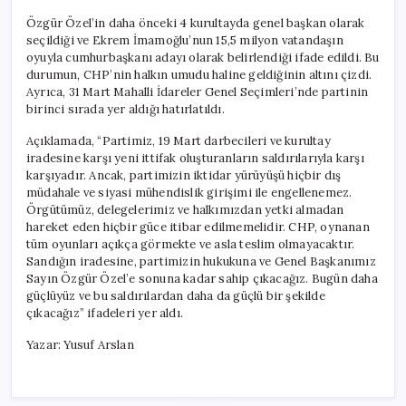
Özgür Özel’in daha önceki 4 kurultayda genel başkan olarak
seçildiği ve Ekrem İmamoğlu’nun 15,5 milyon vatandaşın
oyuyla cumhurbaşkanı adayı olarak belirlendiği ifade edildi. Bu
durumun, CHP’nin halkın umudu haline geldiğinin altını çizdi.
Ayrıca, 31 Mart Mahalli İdareler Genel Seçimleri’nde partinin
birinci sırada yer aldığı hatırlatıldı.
Açıklamada, “Partimiz, 19 Mart darbecileri ve kurultay
iradesine karşı yeni ittifak oluşturanların saldırılarıyla karşı
karşıyadır. Ancak, partimizin iktidar yürüyüşü hiçbir dış
müdahale ve siyasi mühendislik girişimi ile engellenemez.
Örgütümüz, delegelerimiz ve halkımızdan yetki almadan
hareket eden hiçbir güce itibar edilmemelidir. CHP, oynanan
tüm oyunları açıkça görmekte ve asla teslim olmayacaktır.
Sandığın iradesine, partimizin hukukuna ve Genel Başkanımız
Sayın Özgür Özel’e sonuna kadar sahip çıkacağız. Bugün daha
güçlüyüz ve bu saldırılardan daha da güçlü bir şekilde
çıkacağız” ifadeleri yer aldı.
Yazar: Yusuf Arslan