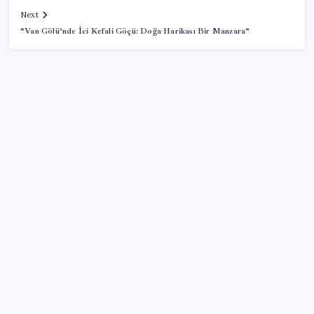
Next
“Van Gölü’nde İci Kefali Göçü: Doğa Harikası Bir Manzara”
SON YAZILAR
MSI Ekran Kartı Fiyatlarına Yüzde 20 Zam Geldi
Çıkarılabilir Bataryalı Telefonlar Geri Dönüyor
Ona yatıran köşeyi döndü: Yılbaşından beri en çok
kazandıran oldu
TÜİK temmuz ayı verilerini açıkladı: Hizmet
enflasyonunda sert yükseliş