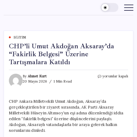
Skip
to
content
EĞITIM
CHP’li Umut Akdoğan Aksaray’da
“Fakirlik Belgesi” Üzerine
Tartışmalara Katıldı
CHP’li
By
Ahmet Kurt
yorumlar kapalı
Umut
20 Mayıs 2026
1 Min Read
Akdoğan
Aksaray’da
“Fakirlik
CHP Ankara Milletvekili Umut Akdoğan, Aksaray’da
Belgesi”
gerçekleştirilen bir ziyaret sırasında, AK Parti Aksaray
Üzerine
Tartışmalara
Milletvekili Hüseyin Altınsoy’un eşi adına düzenlendiği iddia
Katıldı
edilen “fakirlik belgesi” üzerine düşüncelerini paylaştı.
için
Akdoğan, Aksaraylı vatandaşlarla bir araya gelerek halkın
sorunlarını dinledi.