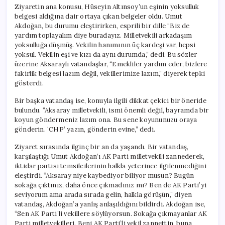
Ziyaretin ana konusu, Hüseyin Altınsoy’un eşinin yoksulluk
belgesi aldığına dair ortaya çıkan belgeler oldu. Umut
Akdoğan, bu durumu eleştirirken, esprili bir dille “Biz de
yardım toplayalım diye buradayız. Milletvekili arkadaşım
yoksulluğa düşmüş. Vekilin hanımının üç kardeşi var, hepsi
yoksul. Vekilin eşi ve kızı da aynı durumda,” dedi. Bu sözler
üzerine Aksaraylı vatandaşlar, “Emekliler yardım eder, bizlere
fakirlik belgesi lazım değil, vekillerimize lazım,” diyerek tepki
gösterdi.
Bir başka vatandaş ise, konuyla ilgili dikkat çekici bir öneride
bulundu. “Aksaray milletvekili, ismi önemli değil, bayramda bir
koyun göndermeniz lazım ona. Bu sene koyununuzu oraya
gönderin. ‘CHP’ yazın, gönderin evine,” dedi.
Ziyaret sırasında ilginç bir an da yaşandı. Bir vatandaş,
karşılaştığı Umut Akdoğan’ı AK Parti milletvekili zannederek,
iktidar partisi temsilcilerinin halkla yeterince ilgilenmediğini
eleştirdi. “Aksaray niye kaybediyor biliyor musun? Bugün
sokağa çıktınız, daha önce çıkmadınız mı? Ben de AK Parti’yi
seviyorum ama arada sırada gelin, halkla görüşün,” diyen
vatandaş, Akdoğan’a yanlış anlaşıldığını bildirdi. Akdoğan ise,
“Sen AK Parti’li vekillere söylüyorsun. Sokağa çıkmayanlar AK
Parti milletvekilleri. Beni AK Parti’li vekil zannettin, buna