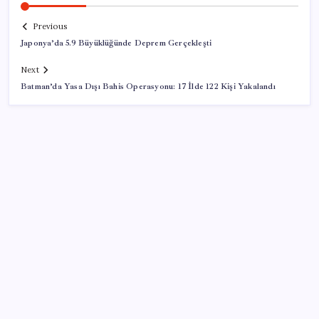
Previous
Japonya’da 5.9 Büyüklüğünde Deprem Gerçekleşti
Next
Batman’da Yasa Dışı Bahis Operasyonu: 17 İlde 122 Kişi Yakalandı
SON YAZILAR
MSI Ekran Kartı Fiyatlarına Yüzde 20 Zam Geldi
Çıkarılabilir Bataryalı Telefonlar Geri Dönüyor