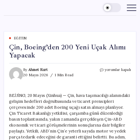
Skip
to
content
EĞITIM
Çin, Boeing’den 200 Yeni Uçak Alımı
Yapacak
Çin,
By
Ahmet Kurt
yorumlar kapalı
Boeing’den
20 Mayıs 2026
1 Min Read
200
Yeni
Uçak
BEİJİNG, 20 Mayıs (Xinhua) — Çin, hava taşımacılığı alanındaki
Alımı
gelişim hedefleri doğrultusunda ve ticaret prensipleri
Yapacak
için
çerçevesinde 200 adet Boeing uçağı satın almayı planlıyor.
Çin Ticaret Bakanlığı yetkilisi, çarşamba günü düzenlediği
basın toplantısında, yakın zamanda gerçekleşen Çin-ABD
ekonomik ve ticari görüşmelerinin sonuçlarına dair bilgiler
paylaştı. Yetkili, ABD’nin Çin’e yeterli sayıda motor ve yedek
parça tedarik edeceğini de garanti ettiğini belirtti. Bu adım,