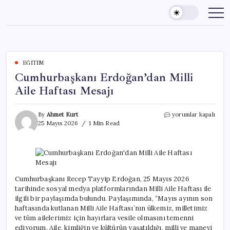
Skip
to
content
EĞITIM
Cumhurbaşkanı Erdoğan’dan Milli
Aile Haftası Mesajı
Cumhurbaşkanı
By
Ahmet Kurt
yorumlar kapalı
Erdoğan’dan
25 Mayıs 2026
1 Min Read
Milli
Aile
Haftası
Mesajı
için
Cumhurbaşkanı Recep Tayyip Erdoğan, 25 Mayıs 2026
tarihinde sosyal medya platformlarından Milli Aile Haftası ile
ilgili bir paylaşımda bulundu. Paylaşımında, “Mayıs ayının son
haftasında kutlanan Milli Aile Haftası’nın ülkemiz, milletimiz
ve tüm ailelerimiz için hayırlara vesile olmasını temenni
ediyorum. Aile, kimliğin ve kültürün yaşatıldığı, milli ve manevi