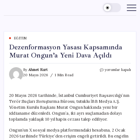
Skip
to
content
EĞITIM
Dezenformasyon Yasası Kapsamında
Murat Ongun’a Yeni Dava Açıldı
Dezenformasyon
By
Ahmet Kurt
yorumlar kapalı
Yasası
20 Mayıs 2026
1 Min Read
Kapsamında
Murat
Ongun’a
20 Mayıs 2026 tarihinde, İstanbul Cumhuriyet Başsavcılığı’nın
Yeni
Terör Suçları Soruşturma Bürosu, tutuklu İBB Medya A.Ş.
Dava
Açıldı
Yönetim Kurulu Başkanı Murat Ongun hakkında yeni bir
için
iddianame düzenledi. Ongun’a, iki ayrı suçlamadan dolayı
toplamda yaklaşık 10 yıl hapis cezası talep ediliyor.
Ongun’un X sosyal medya platformundaki hesabına, 2 Ocak
2026 tarihinde Türkiye’den erişim engeli getirildi. Bu engelin