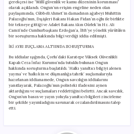
gerekçesi ise “Millî güvenlik ve kamu düzeninin korunması”
olarak açıklandı. Ongun’un erişim engeline neden olan
paylaşımında, Cübbeli Ahmet’in damadının ağabeyi Muhittin
Palazoğlu’nun, Dışişleri Bakanı Hakan Fidan’ın oğlu ile birlikte
bir tekneye gittiği ve Adalet Bakanı Akın Gürlek’in Hz. Ali
Camii’nde Cumhurbaşkanı Erdoğan’a, İBB’ye yönelik yürütülen
bir soruşturma hakkında bilgi verdiği iddia edilmişti.
İKİ AYRI SUÇLAMA ALTIINDA SORUŞTURMA
Bu iddialar ışığında, Çorlu’daki Karatepe Yüksek Güvenlikli
Kapalı Ceza İnfaz Kurumu’nda tutuklu bulunan Ongun
hakkında soruşturma başlatıldı. ‘Halkı yanıltıcı bilgiyi alenen
yayma’ ve ‘halkı kin ve düşmanlığa tahrik’ suçlamalarıyla
hazırlanan iddianamede, Ongun savcılığın iddialarını
yanıtlayarak, Palazoğlu’nun polisteki ifadesini aynen
aktardığını ve suçlamaları reddettiğini belirtti. Ancak savcılık,
Ongun’un basın ve yayın yoluyla yanıltıcı bilgileri zincirleme
bir şekilde yayımladığını savunarak cezalandırılmasını talep
etti.