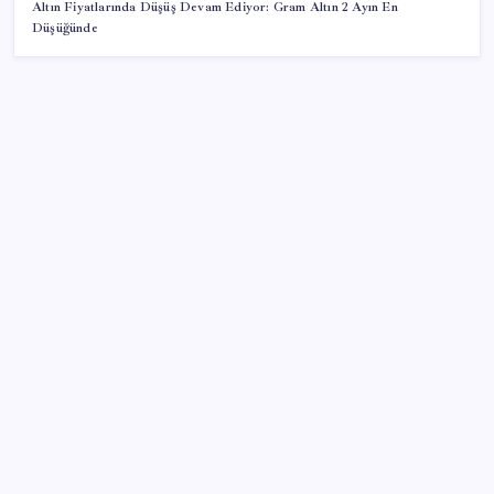
Altın Fiyatlarında Düşüş Devam Ediyor: Gram Altın 2 Ayın En
Düşüğünde
SON YAZILAR
MSI Ekran Kartı Fiyatlarına Yüzde 20 Zam Geldi
Çıkarılabilir Bataryalı Telefonlar Geri Dönüyor
Ona yatıran köşeyi döndü: Yılbaşından beri en çok
kazandıran oldu
TÜİK temmuz ayı verilerini açıkladı: Hizmet
enflasyonunda sert yükseliş