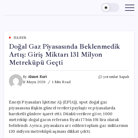
Skip
to
content
HABER
Doğal Gaz Piyasasında Beklenmedik
Artış: Giriş Miktarı 131 Milyon
Metreküpü Geçti
Doğal
By
Ahmet Kurt
yorumlar kapalı
Gaz
11 Mayıs 2026
1 Min Read
Piyasasında
Beklenmedik
Artış:
Enerji Piyasaları İşletme AŞ (EPİAŞ), spot doğal gaz
Giriş
piyasasına ilişkin güncel verileri paylaştı ve piyasalarda
Miktarı
131
hareketli günlere işaret etti. Dünkü verilere göre, 1000
Milyon
metreküp doğal gazın referans fiyatı 17 bin 191 lira olarak
Metreküpü
belirlendi. Ayrıca, piyasalara arz edilen toplam gaz miktarının
Geçti
130 milyon metreküpü aşması dikkat çekti.
için