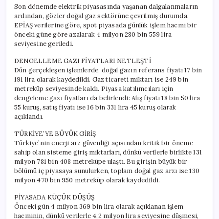
Son dönemde elektrik piyasasında yaşanan dalgalanmaların
ardından, gözler doğal gaz sektörüne çevrilmiş durumda.
EPİAŞ verilerine göre, spot piyasada günlük işlem hacmi bir
önceki güne göre azalarak 4 milyon 280 bin 559 lira
seviyesine geriledi.
DENGELLEME GAZI FİYATLARI NETLEŞTİ
Dün gerçekleşen işlemlerde, doğal gazın referans fiyatı 17 bin
191 lira olarak kaydedildi. Gaz ticareti miktarı ise 249 bin
metreküp seviyesinde kaldı. Piyasa katılımcıları için
dengeleme gazı fiyatları da belirlendi: Alış fiyatı 18 bin 50 lira
55 kuruş, satış fiyatı ise 16 bin 331 lira 45 kuruş olarak
açıklandı.
TÜRKİYE’YE BÜYÜK GİRİŞ
Türkiye’nin enerji arz güvenliği açısından kritik bir öneme
sahip olan sisteme giriş miktarları, dünkü verilerle birlikte 131
milyon 781 bin 408 metreküpe ulaştı. Bu girişin büyük bir
bölümü iç piyasaya sunulurken, toplam doğal gaz arzı ise 130
milyon 470 bin 950 metreküp olarak kaydedildi.
PİYASADA KÜÇÜK DÜŞÜŞ
Önceki gün 4 milyon 369 bin lira olarak açıklanan işlem
hacminin, dünkü verilerle 4,2 milyon lira seviyesine düşmesi,