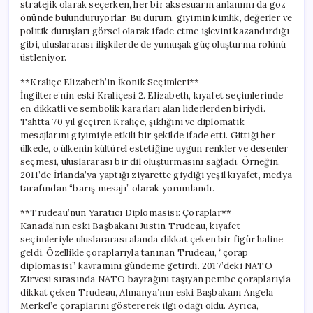
stratejik olarak seçerken, her bir aksesuarın anlamını da göz
önünde bulunduruyorlar. Bu durum, giyimin kimlik, değerler ve
politik duruşları görsel olarak ifade etme işlevini kazandırdığı
gibi, uluslararası ilişkilerde de yumuşak güç oluşturma rolünü
üstleniyor.
**Kraliçe Elizabeth’in İkonik Seçimleri**
İngiltere’nin eski Kraliçesi 2. Elizabeth, kıyafet seçimlerinde
en dikkatli ve sembolik kararları alan liderlerden biriydi.
Tahtta 70 yıl geçiren Kraliçe, şıklığını ve diplomatik
mesajlarını giyimiyle etkili bir şekilde ifade etti. Gittiği her
ülkede, o ülkenin kültürel estetiğine uygun renkler ve desenler
seçmesi, uluslararası bir dil oluşturmasını sağladı. Örneğin,
2011’de İrlanda’ya yaptığı ziyarette giydiği yeşil kıyafet, medya
tarafından “barış mesajı” olarak yorumlandı.
**Trudeau’nun Yaratıcı Diplomasisi: Çoraplar**
Kanada’nın eski Başbakanı Justin Trudeau, kıyafet
seçimleriyle uluslararası alanda dikkat çeken bir figür haline
geldi. Özellikle çoraplarıyla tanınan Trudeau, “çorap
diplomasisi” kavramını gündeme getirdi. 2017’deki NATO
Zirvesi sırasında NATO bayrağını taşıyan pembe çoraplarıyla
dikkat çeken Trudeau, Almanya’nın eski Başbakanı Angela
Merkel’e çoraplarını göstererek ilgi odağı oldu. Ayrıca,