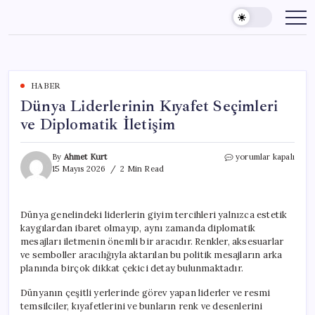
Skip
to
content
HABER
Dünya Liderlerinin Kıyafet Seçimleri
ve Diplomatik İletişim
Dünya
By
Ahmet Kurt
yorumlar kapalı
Liderlerinin
15 Mayıs 2026
2 Min Read
Kıyafet
Seçimleri
ve
Dünya genelindeki liderlerin giyim tercihleri yalnızca estetik
Diplomatik
kaygılardan ibaret olmayıp, aynı zamanda diplomatik
İletişim
için
mesajları iletmenin önemli bir aracıdır. Renkler, aksesuarlar
ve semboller aracılığıyla aktarılan bu politik mesajların arka
planında birçok dikkat çekici detay bulunmaktadır.
Dünyanın çeşitli yerlerinde görev yapan liderler ve resmi
temsilciler, kıyafetlerini ve bunların renk ve desenlerini