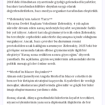
2018’deki Hindistan ziyaretinde giydiği geleneksel kıyafetler,
bazıları tarafından kültüre duyulan saygı olarak
değerlendirilirken, bazı medya organları tarafından eleştirildi.
**Zelenskiy’nin Askeri Tarzı**
Ukrayna Devlet Başkanı Volodimir Zelenskiy, 4 yılı aşkın
süredir devam eden savaş nedeniyle kıyafet seçiminde farklı
bir yol izliyor. Askeri tarzda giyinmeyi tercih eden Zelenskiy,
bu tercihiyle cephedeki askerlerle dayanışma içinde olduğunu
vurguluyor. Ancak, bazı çevreler bu durumun resmi
protokolden uzak kaldığını savunuyor. Zelenskiy, 2025’teki bir
görüşme sırasında takım elbise giymemesiyle ilgili bir
eleştiriyi “Savaş sona erdikten sonra giyeceğim.” diyerek
yanıtladı. Bu açıklama, giyim seçimlerinin arkasındaki derin
politik mesajı gözler önüne serdi.
**Merkel’in Blazer Seçimleri**
Alman eski Şansölyesi Angela Merkel’in blazer ceketleri de
benzer bir iletişim stratejisi taşıyordu. Kıyafetleri ile verdiği
mesajlar, uluslararası platformda güvenilir ve güçlü bir lider
imajı oluşturmasına yardımcı oldu.
Sonuç olarak, dünya genelindeki liderlerin kıyafet tercihleri,
siyasi söylemlerinin yanı sıra diplomatik ilişkilerin de bir