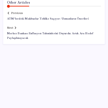
Other Articles
Previous
ATM’lerdeki Makbuzlar Tehlike Saçıyor: Uzmanların Önerileri
Next
Merkez Bankası Enflasyon Tahminlerini Duyurdu: Artık Ara Hedef
Paylaşılmayacak
SON YAZILAR
TÜİK temmuz ayı verilerini açıkladı: Hizmet
enflasyonunda sert yükseliş