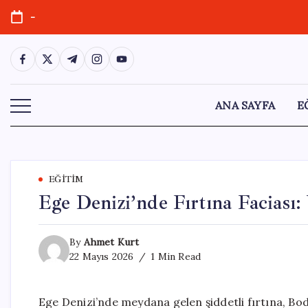
Skip
-
to
content
https://www.facebook.com/
https://twitter.com/
https://t.me/
https://www.instagram.com/
https://youtube.com/
ANA SAYFA
E
EĞITIM
Ege Denizi’nde Fırtına Faciası:
By
Ahmet Kurt
22 Mayıs 2026
1 Min Read
Ege Denizi’nde meydana gelen şiddetli fırtına, Bod