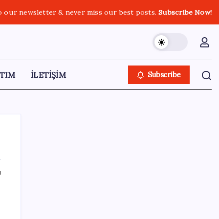
o our newsletter & never miss our best posts.
Subscribe Now!
TIM
İLETİŞİM
Subscribe
ı
SON YAZILAR
TÜİK temmuz ayı verilerini açıkladı: Hizmet
enflasyonunda sert yükseliş