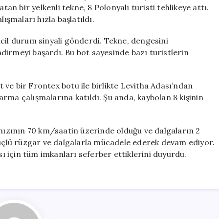
Tekne
tan bir yelkenli tekne, 8 Polonyalı turisti tehlikeye attı.
Battı,
şmaları hızla başlatıldı.
8
Turist
cil durum sinyali gönderdi. Tekne, dengesini
Kayıp
dirmeyi başardı. Bu bot sayesinde bazı turistlerin
için
ot ve bir Frontex botu ile birlikte Levitha Adası’ndan
rma çalışmalarına katıldı. Şu anda, kaybolan 8 kişinin
 hızının 70 km/saatin üzerinde olduğu ve dalgaların 2
 güçlü rüzgar ve dalgalarla mücadele ederek devam ediyor.
sı için tüm imkanları seferber ettiklerini duyurdu.