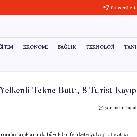
Subscribe t
ĞİTİM
EKONOMİ
SAĞLIK
TEKNOLOJİ
TANI
 Yelkenli Tekne Battı, 8 Turist Kayıp
Ege
yorumlar kapal
Denizi’nde
Fırtına
Faciası:
Yelkenli
rum’un açıklarında büyük bir felakete yol açtı. Levitha