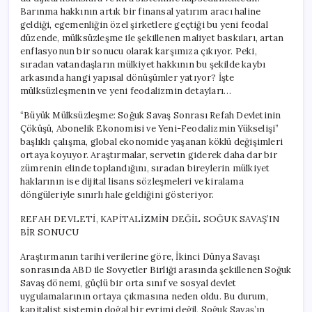
Yok
Barınma hakkının artık bir finansal yatırım aracı haline
Mu
geldiği, egemenliğin özel şirketlere geçtiği bu yeni feodal
Ediyor?
düzende, mülksüzleşme ile şekillenen maliyet baskıları, artan
için
enflasyonun bir sonucu olarak karşımıza çıkıyor. Peki,
sıradan vatandaşların mülkiyet hakkının bu şekilde kaybı
arkasında hangi yapısal dönüşümler yatıyor? İşte
mülksüzleşmenin ve yeni feodalizmin detayları…
“Büyük Mülksüzleşme: Soğuk Savaş Sonrası Refah Devletinin
Çöküşü, Abonelik Ekonomisi ve Yeni-Feodalizmin Yükselişi”
başlıklı çalışma, global ekonomide yaşanan köklü değişimleri
ortaya koyuyor. Araştırmalar, servetin giderek daha dar bir
zümrenin elinde toplandığını, sıradan bireylerin mülkiyet
haklarının ise dijital lisans sözleşmeleri ve kiralama
döngüleriyle sınırlı hale geldiğini gösteriyor.
REFAH DEVLETİ, KAPİTALİZMİN DEĞİL SOĞUK SAVAŞ’IN
BİR SONUCU
Araştırmanın tarihi verilerine göre, İkinci Dünya Savaşı
sonrasında ABD ile Sovyetler Birliği arasında şekillenen Soğuk
Savaş dönemi, güçlü bir orta sınıf ve sosyal devlet
uygulamalarının ortaya çıkmasına neden oldu. Bu durum,
kapitalist sistemin doğal bir evrimi değil, Soğuk Savaş’ın