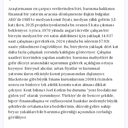
Araştırmanın en çarpıcı verilerinden biri, barınma hakkının
finansal bir yatırım aracına dönüşmesine ilişkin bulgular.
ABD’de 1985’te medyan konut fiyatı, medyan yıllık gelirin 3,5
katı iken, 2025 projeksiyonlarında bu oranın 5 kata çıkması
bekleniyor. Ayrıca, 1970 yılında asgari ücretle çalışan bir
bireyin medyan bir evi satın alabilmesi için yaklaşık 14.937
saat çalışması gerekirken, 2024 yılında bu sürenin 57.931
saate yükselmesi öngörülüyor. Bu, bireylerin yaklaşık dört kat
daha fazla çalışmak zorunda kaldığını gösteriyor. Çalışma
saatleri üzerinden yapılan analizler, barınma maliyetleri ile
gelir düzeyi arasındaki uçurumun giderek açıldığını ortaya
koyuyor. Bireysel alıcılar, artan fiyatlar ve kurumsal
yatırımcıların etkisiyle konut piyasasından dışlanıyor.
Blackstone gibi büyük finans kurumlarının 2008 krizinden
sonra on binlerce tek ailelik konutu satın alması dikkat
çekiyor. Kent bilimci Joel Kotkin bu durumu “yeni feodalizme
giden yol” olarak yorumluyor. Türkiye’de de benzer şekilde,
hiper-finansallaşma ve enflasyonist baskılar nedeniyle büyük
şehirlerde ortalama kira bedellerinin, düzenli gelire sahip
beyaz yakalıları bile barınma güvenliği açısından zorladığı
görülüyor.