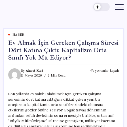
Skip
to
content
HABER
Ev Almak İçin Gereken Çalışma Süresi
Dört Katına Çıktı: Kapitalizm Orta
Sınıfı Yok Mu Ediyor?
Ev
By
Ahmet Kurt
yorumlar kapalı
Almak
11 Mayıs 2026
2 Min Read
İçin
Gereken
Çalışma
Son yıllarda ev sahibi olabilmek için gereken çalışma
Süresi
süresinin dört katına çıktığına dikkat çeken yeni bir
Dört
Katına
araştırma, kapitalizmin orta sınıf üzerindeki olumsuz
Çıktı:
etkilerini gözler önüne seriyor. Soğuk Savaş döneminin
Kapitalizm
ardından refah devletinin sona ermesiyle birlikte, orta sınıf
Orta
“Büyük Mülksüzleşme” sürecine girmişken, mülkiyet kavramı
Sınıfı
da dijital lisanslara ve kira sistemine hapsedilmektedir.