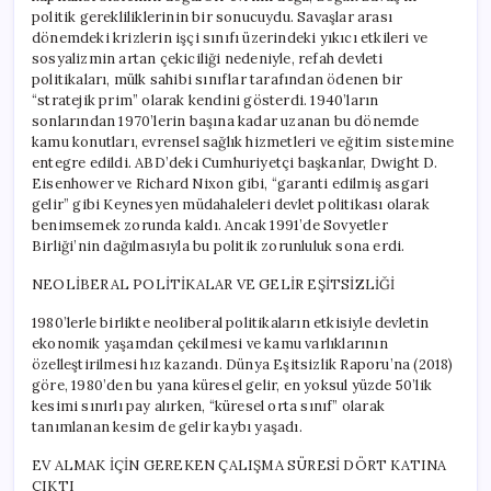
politik gerekliliklerinin bir sonucuydu. Savaşlar arası
dönemdeki krizlerin işçi sınıfı üzerindeki yıkıcı etkileri ve
sosyalizmin artan çekiciliği nedeniyle, refah devleti
politikaları, mülk sahibi sınıflar tarafından ödenen bir
“stratejik prim” olarak kendini gösterdi. 1940’ların
sonlarından 1970’lerin başına kadar uzanan bu dönemde
kamu konutları, evrensel sağlık hizmetleri ve eğitim sistemine
entegre edildi. ABD’deki Cumhuriyetçi başkanlar, Dwight D.
Eisenhower ve Richard Nixon gibi, “garanti edilmiş asgari
gelir” gibi Keynesyen müdahaleleri devlet politikası olarak
benimsemek zorunda kaldı. Ancak 1991’de Sovyetler
Birliği’nin dağılmasıyla bu politik zorunluluk sona erdi.
NEOLİBERAL POLİTİKALAR VE GELİR EŞİTSİZLİĞİ
1980’lerle birlikte neoliberal politikaların etkisiyle devletin
ekonomik yaşamdan çekilmesi ve kamu varlıklarının
özelleştirilmesi hız kazandı. Dünya Eşitsizlik Raporu’na (2018)
göre, 1980’den bu yana küresel gelir, en yoksul yüzde 50’lik
kesimi sınırlı pay alırken, “küresel orta sınıf” olarak
tanımlanan kesim de gelir kaybı yaşadı.
EV ALMAK İÇİN GEREKEN ÇALIŞMA SÜRESİ DÖRT KATINA
ÇIKTI