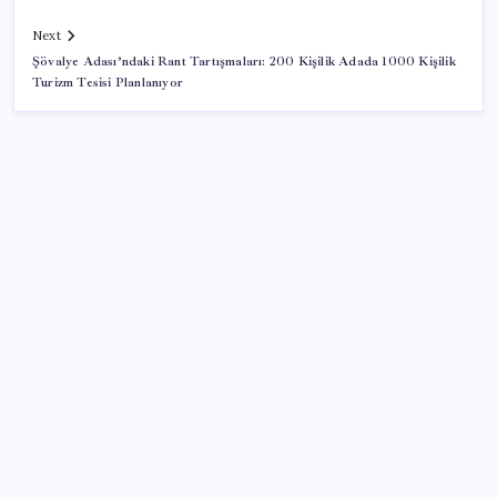
Next
Şövalye Adası’ndaki Rant Tartışmaları: 200 Kişilik Adada 1000 Kişilik
Turizm Tesisi Planlanıyor
SON YAZILAR
MSI Ekran Kartı Fiyatlarına Yüzde 20 Zam Geldi
Çıkarılabilir Bataryalı Telefonlar Geri Dönüyor
Ona yatıran köşeyi döndü: Yılbaşından beri en çok
kazandıran oldu