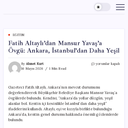
Skip
to
content
EĞITIM
Fatih Altaylı’dan Mansur Yavaş’a
Övgü: Ankara, İstanbul’dan Daha Yeşil
Fatih
By
Ahmet Kurt
yorumlar kapalı
Altaylı’dan
16 Mayıs 2026
1 Min Read
Mansur
Yavaş’a
Övgü:
Gazeteci Fatih Altaylı, Ankara’nın mevcut durumunu
Ankara,
değerlendirerek Büyükşehir Belediye Başkanı Mansur Yavaş’a
İstanbul’dan
Daha
övgülerde bulundu. Kendisi, “Ankara’da yollar düzgün, yeşil
Yeşil
alanlar bol. Kentin içi kesinlikle İstanbul’dan daha yeşil”
için
ifadelerini kullandı. Altaylı, eşi ve kızıyla birlikte bulunduğu
Ankara’da, kentin genel durumu hakkında önemli gözlemlerde
bulundu.