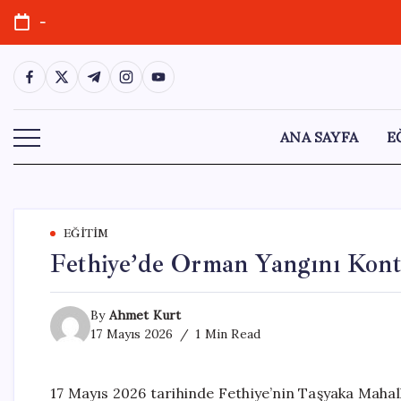
Skip
-
to
content
https://www.facebook.com/
https://twitter.com/
https://t.me/
https://www.instagram.com/
https://youtube.com/
ANA SAYFA
E
EĞITIM
Fethiye’de Orman Yangını Kontr
By
Ahmet Kurt
17 Mayıs 2026
1 Min Read
17 Mayıs 2026 tarihinde Fethiye’nin Taşyaka Mahall