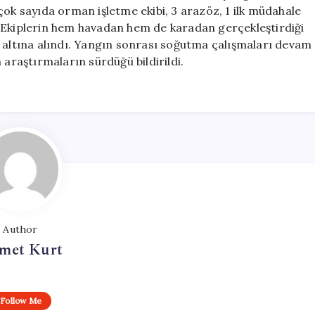
Alındı
çok sayıda orman işletme ekibi, 3 arazöz, 1 ilk müdahale
için
di. Ekiplerin hem havadan hem de karadan gerçekleştirdiği
l altına alındı. Yangın sonrası soğutma çalışmaları devam
 araştırmaların sürdüğü bildirildi.
Author
met Kurt
Follow Me