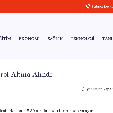
Subscribe t
ĞİTİM
EKONOMİ
SAĞLIK
TEKNOLOJİ
TANI
ol Altına Alındı
Fethiye’de
yorumlar kapal
Orman
Yangını
Kontrol
Altına
esi’nde saat 15.30 sıralarında bir orman yangını