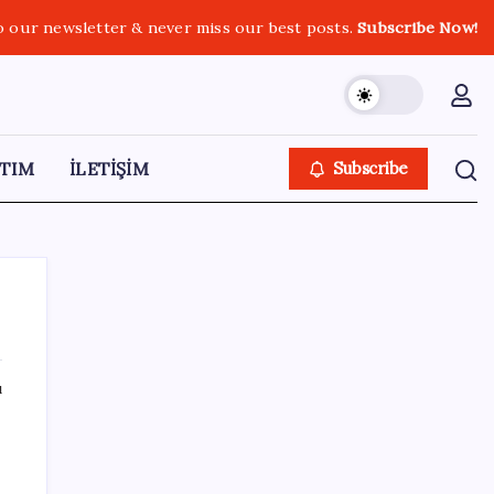
o our newsletter & never miss our best posts.
Subscribe Now!
TIM
İLETİŞİM
Subscribe
ı
SON YAZILAR
MSI Ekran Kartı Fiyatlarına Yüzde 20 Zam
Geldi