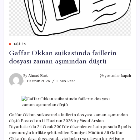
EĞITIM
Gaffar Okkan suikastında faillerin
dosyası zaman aşımından düştü
Gaffar
By
Ahmet Kurt
yorumlar kapalı
Okkan
11 Haziran 2026
2 Min Read
suikastında
faillerin
dosyası
zaman
aşımından
düştü
Gaffar Okkan suikastında faillerin dosyası zaman aşımından
için
düştü Posted on 11 Haziran 2026 by Yusuf Arslan
Diyarbakır’da 24 Ocak 2001’de düzenlenen hain pusuda 5 polis
memuruyla birlikte şehit edilen Emniyet Müdürü Ali Gaffar
Okkan’ın dava dosyasında vicdanları yaralayan bir gelişme