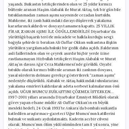
yaşandı. Suikastın tetikçilerinden olan ve 25 yıldır kırmızı
bültenle aranan Haşim Alabalık ile Murat Aktaş, tek bir gün bile
tutuklanmadan zaman aşımı sayesinde cezadan kurtuldu.
Mahkeme, iki zanlı hakkındaki davayı düşürerek yakalama
kararlarını kaldırdı ve dosyayı tamamen kapattı. 25 YILLIK
FİRAR, ZAMAN AŞIMI İLE ÖDÜLLENDİRİLDİ Diyarbakır’da
yürüttüğü başarılı terörle mücadele ve halkla kurduğu sevgi
bağıyla şehirde iz bırakan Ali Gaffar Okkan suikastına ilişkin
yürütülen yargılamada hukuki bir gedik daha açıldı. Saldırının
asli faillerinden olan ve çeyrek asırdır hiçbir yerde izine
rastlanamayan Hizbullah tetikçileri Haşim Alabalık ve Murat
Aktaş’ın davası Ağır Ceza Mahkemesi’nde görüldü. Gıyabi
tutuklu olarak kırmızı bültenle aranan iki zanlının dosyası,
yasal sürelerin dolması gerekçe gösterilerek “zaman aşımı”
nedeniyle düşürüldü. Alabalık ve Aktaş hakkındaki uluslararası
yakalama emirleri kaldırılarak adeta serbest kalmalarının önü
açıldı. UĞUR MUMCU SUİKASTINI ÇÖZMEK İSTERKEN…
1997-2001 yılları arasında Diyarbakır Emniyet Müdürü olarak
görev yapan efsane müdür Ali Gaffar Okkan’ın en büyük
mesleki hedefi, 24 Ocak 1993’te Ankara’da bombalı suikastla
katledilen araştırmacı-gazeteci Uğur Mumcu’nun katillerini
bulmak ve suikastı aydınlatmaktı. Kaderin acı bir cilvesi
olarak; Mumcu’nun ölüm yıldönümünden tam 8 yıl sonra, yine