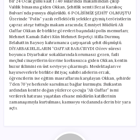
bir 24 Ocak günü saat 17.40 sularında makamından çıkıp
Valilik binasına giden Okkan, Şehitlik semti Sezai Karakoç
Bulvarı’nda pusuya düşürüldü. 6 POLİSİMİZ ŞEHİT OLMUŞTU
Üzerinde “Polis” yazılı reflektörlü yelekler giymiş teröristlerin
çapraz ateşe tuttuğu makam aracında; Emniyet Müdürü Ali
Gaffar Okkan ile birlikte görevleri başındaki polis memurları;
Mehmet Kamalı Sabri Kün Mehmet Sepetçi Atilla Durmuş
Selahattin Baysoy kahramanca çarpışarak şehit düşmüştü.
DİYARBAKIRLILARIN “GAFFAR BABA”SIYDI Görev süresi
boyunca Diyarbakır sokaklarında korumasız gezen, faili
meçhul cinayetlerin üzerine korkusuzca giden Okkan, kentin
huzur iklimini en üst seviyeye çıkarmıştı. Meslektaşları ve
hayırseverlerle birlikte ihtiyaç sahibi ailelerin erzak,
öğrencilerin ise eğitim masraflarını karşılayan Okkan, şehirde
7’den 70’ye herkesle sarsılmaz bağlar kurmuştu. Suikastın
ardından kentte doğan yüzlerce çocuğa “Ali Gaffar” ismi
verilerek hatırası yaşatılan efsane müdürün katillerinin
zamanaşımıyla kurtulması, kamuoyu vicdanında derin bir yara
açtı.