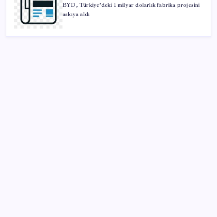
BYD, Türkiye’deki 1 milyar dolarlık fabrika projesini
askıya aldı
SON YAZILAR
TÜİK temmuz ayı verilerini açıkladı: Hizmet
enflasyonunda sert yükseliş
Rusya’da yeni otomobil satışları yüzde 10 arttı
Lufthansa’nın karı yüksek yakıt maliyetleri ve grev
nedeniyle eridi