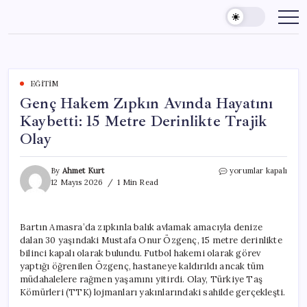
Skip
to
content
EĞITIM
Genç Hakem Zıpkın Avında Hayatını
Kaybetti: 15 Metre Derinlikte Trajik
Olay
Genç
By
Ahmet Kurt
yorumlar kapalı
Hakem
12 Mayıs 2026
1 Min Read
Zıpkın
Avında
Hayatını
Bartın Amasra’da zıpkınla balık avlamak amacıyla denize
Kaybetti:
dalan 30 yaşındaki Mustafa Onur Özgenç, 15 metre derinlikte
15
Metre
bilinci kapalı olarak bulundu. Futbol hakemi olarak görev
Derinlikte
yaptığı öğrenilen Özgenç, hastaneye kaldırıldı ancak tüm
Trajik
müdahalelere rağmen yaşamını yitirdi. Olay, Türkiye Taş
Olay
Kömürleri (TTK) lojmanları yakınlarındaki sahilde gerçekleşti.
için