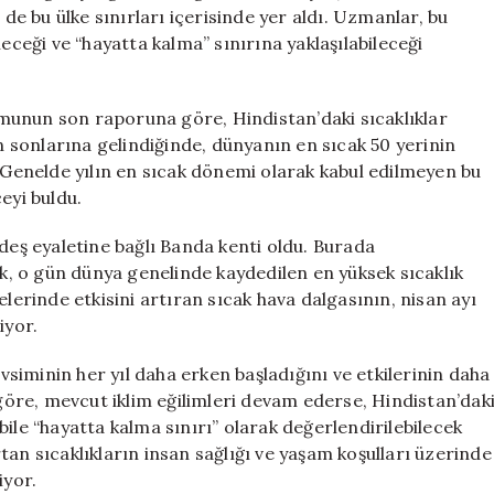
Uyarısı
 de bu ülke sınırları içerisinde yer aldı. Uzmanlar, bu
için
eceği ve “hayatta kalma” sınırına yaklaşılabileceği
ormunun son raporuna göre, Hindistan’daki sıcaklıklar
ın sonlarına gelindiğinde, dünyanın en sıcak 50 yerinin
enelde yılın en sıcak dönemi olarak kabul edilmeyen bu
eyi buldu.
adeş eyaletine bağlı Banda kenti oldu. Burada
, o gün dünya genelinde kaydedilen en yüksek sıcaklık
elerinde etkisini artıran sıcak hava dalgasının, nisan ayı
iyor.
evsiminin her yıl daha erken başladığını ve etkilerinin daha
 göre, mevcut iklim eğilimleri devam ederse, Hindistan’dak
n bile “hayatta kalma sınırı” olarak değerlendirilebilecek
tan sıcaklıkların insan sağlığı ve yaşam koşulları üzerinde
iyor.