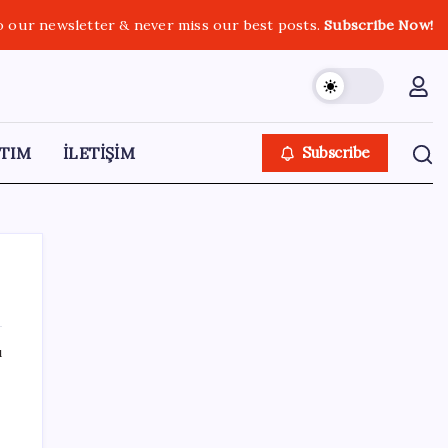
o our newsletter & never miss our best posts.
Subscribe Now!
TIM
İLETİŞİM
Subscribe
ı
SON YAZILAR
TÜİK temmuz ayı verilerini açıkladı: Hizmet
enflasyonunda sert yükseliş