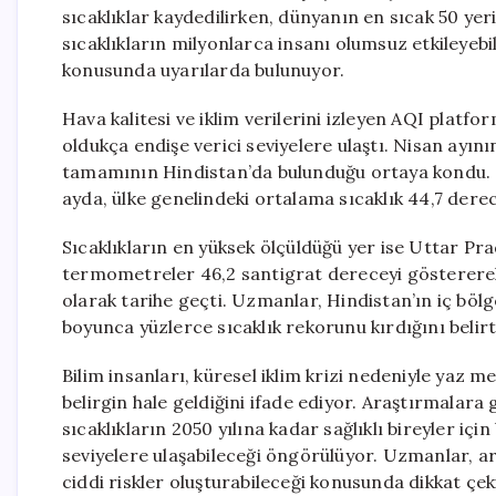
sıcaklıklar kaydedilirken, dünyanın en sıcak 50 yeri
sıcaklıkların milyonlarca insanı olumsuz etkileyebil
konusunda uyarılarda bulunuyor.
Hava kalitesi ve iklim verilerini izleyen AQI platf
oldukça endişe verici seviyelere ulaştı. Nisan ayın
tamamının Hindistan’da bulunduğu ortaya kondu. G
ayda, ülke genelindeki ortalama sıcaklık 44,7 derec
Sıcaklıkların en yüksek ölçüldüğü yer ise Uttar Pr
termometreler 46,2 santigrat dereceyi göstererek
olarak tarihe geçti. Uzmanlar, Hindistan’ın iç bölg
boyunca yüzlerce sıcaklık rekorunu kırdığını belirt
Bilim insanları, küresel iklim krizi nedeniyle yaz m
belirgin hale geldiğini ifade ediyor. Araştırmalara
sıcaklıkların 2050 yılına kadar sağlıklı bireyler içi
seviyelere ulaşabileceği öngörülüyor. Uzmanlar, ar
ciddi riskler oluşturabileceği konusunda dikkat çek