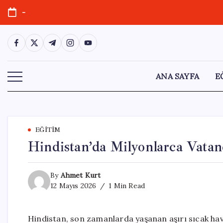
Skip
-
to
content
https://www.facebook.com/
https://twitter.com/
https://t.me/
https://www.instagram.com/
https://youtube.com/
ANA SAYFA
E
EĞITIM
Hindistan’da Milyonlarca Vatand
By
Ahmet Kurt
12 Mayıs 2026
1 Min Read
Hindistan, son zamanlarda yaşanan aşırı sıcak hav