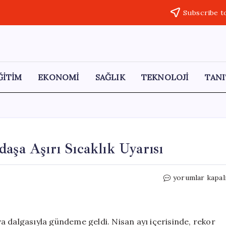
Subscribe t
ĞİTİM
EKONOMİ
SAĞLIK
TEKNOLOJİ
TANI
aşa Aşırı Sıcaklık Uyarısı
Hindistan’da
yorumlar kapal
Milyonlarca
Vatandaşa
Aşırı
Sıcaklık
a dalgasıyla gündeme geldi. Nisan ayı içerisinde, rekor