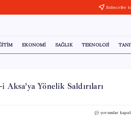
Subscribe t
ĞİTİM
EKONOMİ
SAĞLIK
TEKNOLOJİ
TANI
i Aksa’ya Yönelik Saldırıları
İletişim
yorumlar kapal
Başkanı
Duran:
Mescid-