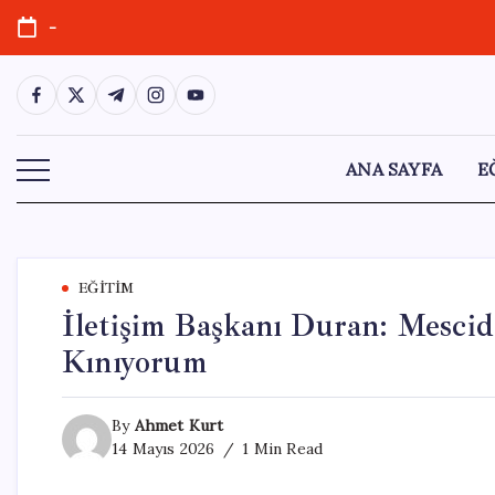
Skip
-
to
content
https://www.facebook.com/
https://twitter.com/
https://t.me/
https://www.instagram.com/
https://youtube.com/
ANA SAYFA
E
EĞITIM
İletişim Başkanı Duran: Mescid-
Kınıyorum
By
Ahmet Kurt
14 Mayıs 2026
1 Min Read