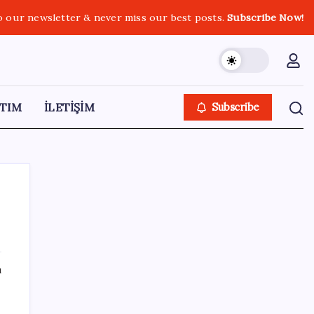
o our newsletter & never miss our best posts.
Subscribe Now!
TIM
İLETİŞİM
Subscribe
SON YAZILAR
ı
TÜİK temmuz ayı verilerini açıkladı: Hizmet
enflasyonunda sert yükseliş