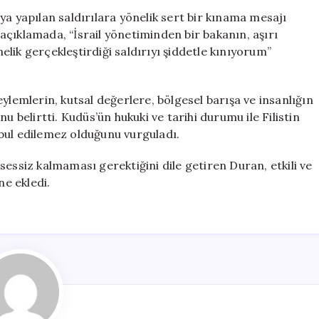
i
ya yapılan saldırılara yönelik sert bir kınama mesajı
Aksa’ya
çıklamada, “İsrail yönetiminden bir bakanın, aşırı
Yönelik
nelik gerçekleştirdiği saldırıyı şiddetle kınıyorum”
Saldırıları
Kınıyorum
için
ylemlerin, kutsal değerlere, bölgesel barışa ve insanlığın
u belirtti. Kudüs’ün hukuki ve tarihi durumu ile Filistin
bul edilemez olduğunu vurguladı.
sessiz kalmaması gerektiğini dile getiren Duran, etkili ve
ne ekledi.