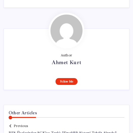
Author
Ahmet Kurt
Follow Me
Other Articles
Previous
BES Üyelerinden SGK’ya Tepki: “Emeklilik Sistemi Tehdit Altında”