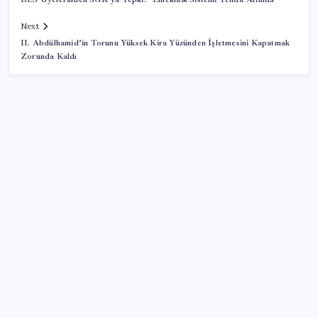
Next
II. Abdülhamid’in Torunu Yüksek Kira Yüzünden İşletmesini Kapatmak
Zorunda Kaldı
SON YAZILAR
TÜİK temmuz ayı verilerini açıkladı: Hizmet
enflasyonunda sert yükseliş
Rusya’da yeni otomobil satışları yüzde 10 arttı
Lufthansa’nın karı yüksek yakıt maliyetleri ve grev