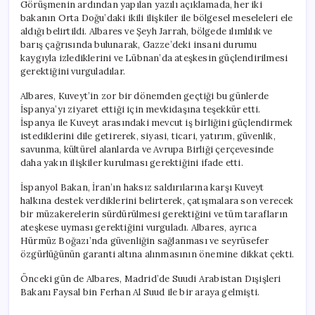
Görüşmenin ardından yapılan yazılı açıklamada, her iki
bakanın Orta Doğu’daki ikili ilişkiler ile bölgesel meseleleri ele
aldığı belirtildi. Albares ve Şeyh Jarrah, bölgede ılımlılık ve
barış çağrısında bulunarak, Gazze’deki insani durumu
kaygıyla izlediklerini ve Lübnan’da ateşkesin güçlendirilmesi
gerektiğini vurguladılar.
Albares, Kuveyt’in zor bir dönemden geçtiği bu günlerde
İspanya’yı ziyaret ettiği için mevkidaşına teşekkür etti.
İspanya ile Kuveyt arasındaki mevcut iş birliğini güçlendirmek
istediklerini dile getirerek, siyasi, ticari, yatırım, güvenlik,
savunma, kültürel alanlarda ve Avrupa Birliği çerçevesinde
daha yakın ilişkiler kurulması gerektiğini ifade etti.
İspanyol Bakan, İran’ın haksız saldırılarına karşı Kuveyt
halkına destek verdiklerini belirterek, çatışmalara son verecek
bir müzakerelerin sürdürülmesi gerektiğini ve tüm tarafların
ateşkese uyması gerektiğini vurguladı. Albares, ayrıca
Hürmüz Boğazı’nda güvenliğin sağlanması ve seyrüsefer
özgürlüğünün garanti altına alınmasının önemine dikkat çekti.
Önceki gün de Albares, Madrid’de Suudi Arabistan Dışişleri
Bakanı Faysal bin Ferhan Al Suud ile bir araya gelmişti.