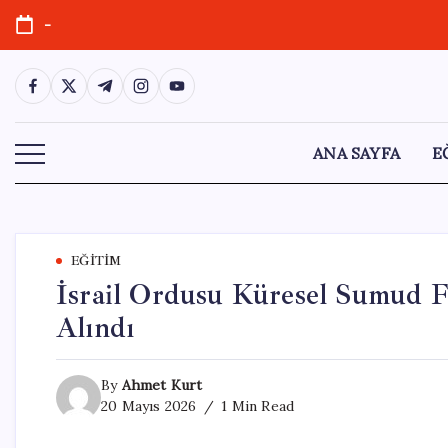
Skip
-
to
content
https://www.facebook.com/
https://twitter.com/
https://t.me/
https://www.instagram.com/
https://youtube.com/
ANA SAYFA
E
EĞITIM
İsrail Ordusu Küresel Sumud Fi
Alındı
By
Ahmet Kurt
20 Mayıs 2026
1 Min Read