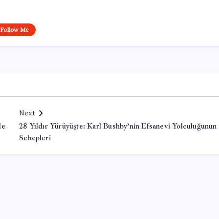
Follow Me
Next
le
28 Yıldır Yürüyüşte: Karl Bushby’nin Efsanevi Yolculuğunun
Sebepleri