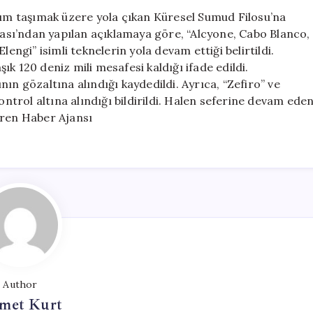
Filosu’na
rdım taşımak üzere yola çıkan Küresel Sumud Filosu’na
Saldırdı:
asası’ndan yapılan açıklamaya göre, “Alcyone, Cabo Blanco,
347
lengi” isimli teknelerin yola devam ettiği belirtildi.
Kişi
k 120 deniz mili mesafesi kaldığı ifade edildi.
Gözaltına
ın gözaltına alındığı kaydedildi. Ayrıca, “Zefiro” ve
Alındı
ontrol altına alındığı bildirildi. Halen seferine devam ede
için
ören Haber Ajansı
Author
met Kurt