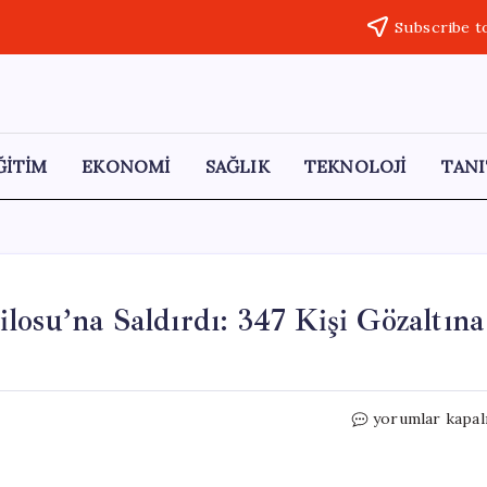
Subscribe t
ĞİTİM
EKONOMİ
SAĞLIK
TEKNOLOJİ
TANI
losu’na Saldırdı: 347 Kişi Gözaltına
İsrail
yorumlar kapal
Ordusu
Küresel
Sumud