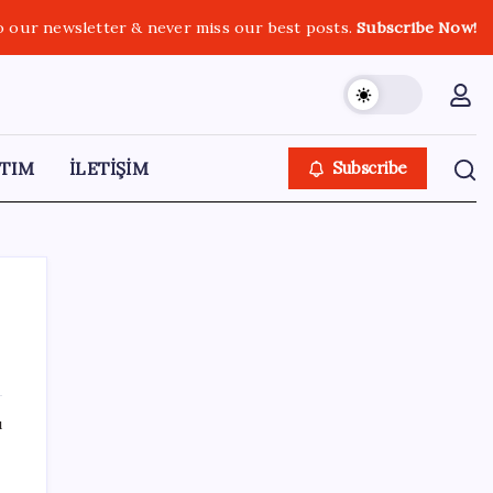
o our newsletter & never miss our best posts.
Subscribe Now!
TIM
İLETİŞİM
Subscribe
SON YAZILAR
ı
MSI Ekran Kartı Fiyatlarına Yüzde 20 Zam
Geldi