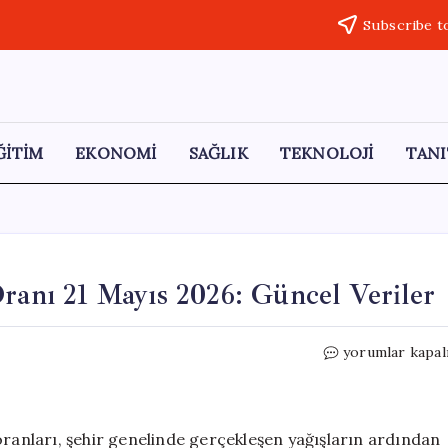
Subscribe t
ĞİTİM
EKONOMİ
SAĞLIK
TEKNOLOJİ
TANI
Oranı 21 Mayıs 2026: Güncel Veriler
İstanbul
yorumlar kapal
Barajlarının
Doluluk
Oranı
21
oranları, şehir genelinde gerçekleşen yağışların ardından