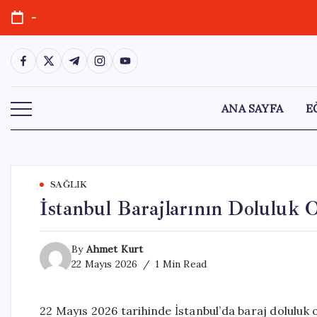
Skip
-
to
content
https://www.facebook.com/
https://twitter.com/
https://t.me/
https://www.instagram.com/
https://youtube.com/
ANA SAYFA
E
SAĞLIK
İstanbul Barajlarının Doluluk 
By
Ahmet Kurt
22 Mayıs 2026
1 Min Read
22 Mayıs 2026 tarihinde İstanbul’da baraj doluluk 