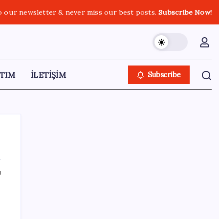
o our newsletter & never miss our best posts.
Subscribe Now!
TIM
İLETİŞİM
Subscribe
ı
SON YAZILAR
MSI Ekran Kartı Fiyatlarına Yüzde 20 Zam
Geldi