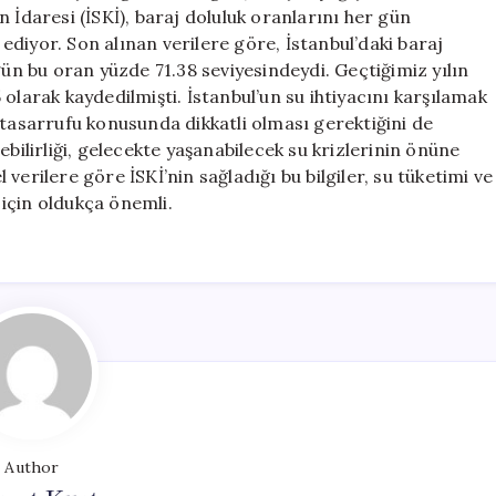
Mayıs
 İdaresi (İSKİ), baraj doluluk oranlarını her gün
2026:
diyor. Son alınan verilere göre, İstanbul’daki baraj
Güncel
gün bu oran yüzde 71.38 seviyesindeydi. Geçtiğimiz yılın
Veriler
olarak kaydedilmişti. İstanbul’un su ihtiyacını karşılamak
için
 tasarrufu konusunda dikkatli olması gerektiğini de
ebilirliği, gelecekte yaşanabilecek su krizlerinin önüne
verilere göre İSKİ’nin sağladığı bu bilgiler, su tüketimi ve
için oldukça önemli.
Author