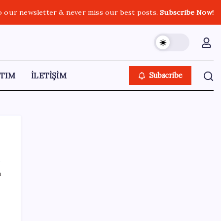
o our newsletter & never miss our best posts.
Subscribe Now!
TIM
İLETİŞİM
Subscribe
ı
SON YAZILAR
MSI Ekran Kartı Fiyatlarına Yüzde 20 Zam
Geldi