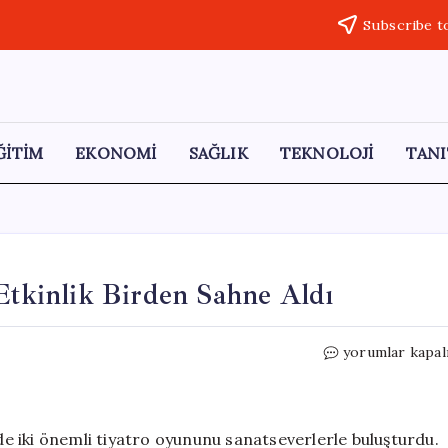
Subscribe t
ĞİTİM
EKONOMİ
SAĞLIK
TEKNOLOJİ
TANI
 Etkinlik Birden Sahne Aldı
Kartal’da
yorumlar kapal
Tiyatro
Coşkusu:
İki
Etkinlik
nde iki önemli tiyatro oyununu sanatseverlerle buluşturdu.