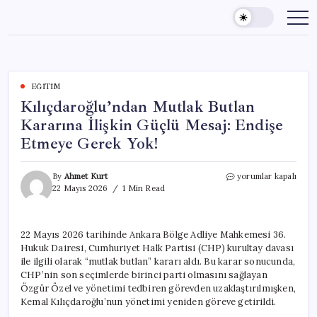
Skip
to
content
EĞITIM
Kılıçdaroğlu’ndan Mutlak Butlan
Kararına İlişkin Güçlü Mesaj: Endişe
Etmeye Gerek Yok!
Kılıçdaroğlu’ndan
By
Ahmet Kurt
yorumlar kapalı
Mutlak
22 Mayıs 2026
1 Min Read
Butlan
Kararına
İlişkin
22 Mayıs 2026 tarihinde Ankara Bölge Adliye Mahkemesi 36.
Güçlü
Hukuk Dairesi, Cumhuriyet Halk Partisi (CHP) kurultay davası
Mesaj:
Endişe
ile ilgili olarak “mutlak butlan” kararı aldı. Bu karar sonucunda,
Etmeye
CHP’nin son seçimlerde birinci parti olmasını sağlayan
Gerek
Özgür Özel ve yönetimi tedbiren görevden uzaklaştırılmışken,
Yok!
Kemal Kılıçdaroğlu’nun yönetimi yeniden göreve getirildi.
için