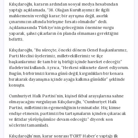
Kılıçdaroğlu, kararın ardından sosyal medya hesabından
yaptığı açıklamada, “38. Olağan Kurultayımız ile ilgili
mahkemenin verdiği karar; bir ayrışma değil, asırlık
çınarımızın altında birleşme fırsatı olmalıdır” dedi.
Açıklamasında Türkiye’nin geleceğinin önemine vurgu
yaparak, şahsi çıkarların ön planda olmaması gerektiğini
belirtti.
Kılıçdaroğlu, “Bu süreçte, önceki dönem Genel Başkanlarımız,
Parti Meclisi üyelerimiz, milletvekillerimiz ve ilçe
başkanlarımız ile tam bir iş birliği içinde hareket edeceğiz”
ifadelerini kullandı. Ayrıca, “Herkesi sükunete davet ediyorum.
Bugün, birbirimizi kırma günü değil, kırgınlıkları bir kenara
bırakarak dayanışma içinde ayağa kalkma günüdür” şeklinde
konuştu.
Cumhuriyet Halk Partisi’nin, kişisel ikbal arayışlarına sahne
olmayacağını vurgulayan Kılıçdaroğlu, “Cumhuriyet Halk
Partisi, milletimizin egemenliğinin teminatıdır. Hiç kimse
endişe etmesin, partimizi bu tartışmaların içinden çıkaracak
ve iktidar yürüyüşümüze devam edeceğiz” diyerek son
sözlerini tamamladı.
Kılıçdaroğlu’nun, karar sonrası TGRT Haber’e yaptığı ilk