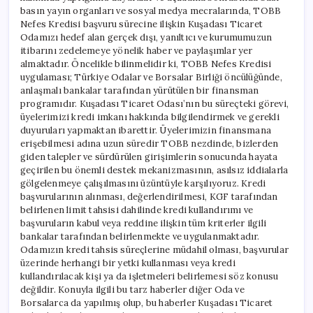
basın yayın organları ve sosyal medya mecralarında, TOBB
Nefes Kredisi başvuru sürecine ilişkin Kuşadası Ticaret
Odamızı hedef alan gerçek dışı, yanıltıcı ve kurumumuzun
itibarını zedelemeye yönelik haber ve paylaşımlar yer
almaktadır. Öncelikle bilinmelidir ki, TOBB Nefes Kredisi
uygulaması; Türkiye Odalar ve Borsalar Birliği öncülüğünde,
anlaşmalı bankalar tarafından yürütülen bir finansman
programıdır. Kuşadası Ticaret Odası’nın bu süreçteki görevi,
üyelerimizi kredi imkanı hakkında bilgilendirmek ve gerekli
duyuruları yapmaktan ibarettir. Üyelerimizin finansmana
erişebilmesi adına uzun süredir TOBB nezdinde, bizlerden
giden talepler ve sürdürülen girişimlerin sonucunda hayata
geçirilen bu önemli destek mekanizmasının, asılsız iddialarla
gölgelenmeye çalışılmasını üzüntüyle karşılıyoruz. Kredi
başvurularının alınması, değerlendirilmesi, KGF tarafından
belirlenen limit tahsisi dahilinde kredi kullandırımı ve
başvuruların kabul veya reddine ilişkin tüm kriterler ilgili
bankalar tarafından belirlenmekte ve uygulanmaktadır.
Odamızın kredi tahsis süreçlerine müdahil olması, başvurular
üzerinde herhangi bir yetki kullanması veya kredi
kullandırılacak kişi ya da işletmeleri belirlemesi söz konusu
değildir. Konuyla ilgili bu tarz haberler diğer Oda ve
Borsalarca da yapılmış olup, bu haberler Kuşadası Ticaret