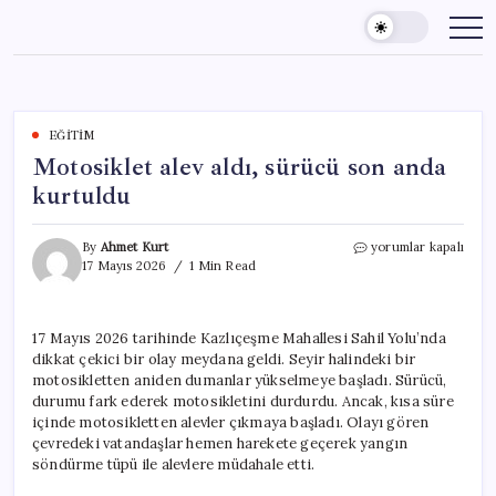
Skip
to
content
EĞITIM
Motosiklet alev aldı, sürücü son anda
kurtuldu
Motosiklet
By
Ahmet Kurt
yorumlar kapalı
alev
17 Mayıs 2026
1 Min Read
aldı,
sürücü
son
17 Mayıs 2026 tarihinde Kazlıçeşme Mahallesi Sahil Yolu’nda
anda
dikkat çekici bir olay meydana geldi. Seyir halindeki bir
kurtuldu
için
motosikletten aniden dumanlar yükselmeye başladı. Sürücü,
durumu fark ederek motosikletini durdurdu. Ancak, kısa süre
içinde motosikletten alevler çıkmaya başladı. Olayı gören
çevredeki vatandaşlar hemen harekete geçerek yangın
söndürme tüpü ile alevlere müdahale etti.