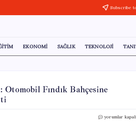
Subscribe t
ĞİTİM
EKONOMİ
SAĞLIK
TEKNOLOJİ
TANI
: Otomobil Fındık Bahçesine
ti
Ordu’da
yorumlar kapal
Korkunç
Trafik
Kazası: