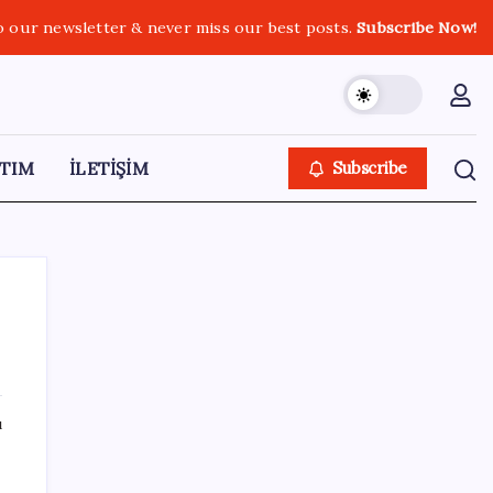
o our newsletter & never miss our best posts.
Subscribe Now!
TIM
İLETİŞİM
Subscribe
SON YAZILAR
ı
TÜİK temmuz ayı verilerini açıkladı: Hizmet
enflasyonunda sert yükseliş