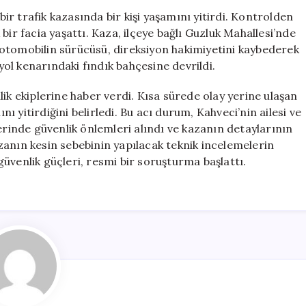
Otomobil
r trafik kazasında bir kişi yaşamını yitirdi. Kontrolden
Fındık
bir facia yaşattı. Kaza, ilçeye bağlı Guzluk Mahallesi’nde
Bahçesine
ki otomobilin sürücüsü, direksiyon hakimiyetini kaybederek
Devrildi,
 yol kenarındaki fındık bahçesine devrildi.
1
Kişi
ik ekiplerine haber verdi. Kısa sürede olay yerine ulaşan
Hayatını
 yitirdiğini belirledi. Bu acı durum, Kahveci’nin ailesi ve
Kaybetti
erinde güvenlik önlemleri alındı ve kazanın detaylarının
için
kazanın kesin sebebinin yapılacak teknik incelemelerin
 güvenlik güçleri, resmi bir soruşturma başlattı.