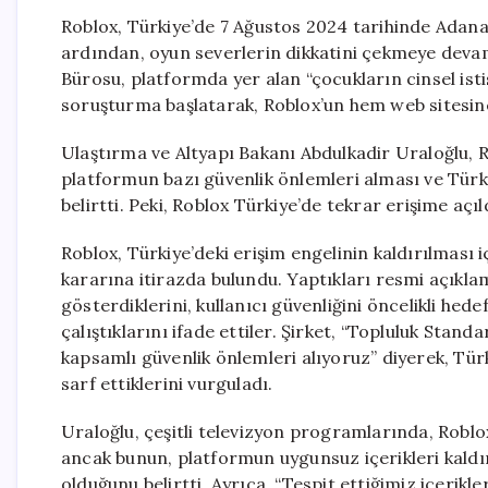
Roblox, Türkiye’de 7 Ağustos 2024 tarihinde Adana
ardından, oyun severlerin dikkatini çekmeye devam
Bürosu, platformda yer alan “çocukların cinsel ist
soruşturma başlatarak, Roblox’un hem web sitesine
Ulaştırma ve Altyapı Bakanı Abdulkadir Uraloğlu, R
platformun bazı güvenlik önlemleri alması ve Türk m
belirtti. Peki, Roblox Türkiye’de tekrar erişime açıl
Roblox, Türkiye’deki erişim engelinin kaldırılması i
kararına itirazda bulundu. Yaptıkları resmi açıkl
gösterdiklerini, kullanıcı güvenliğini öncelikli hedef o
çalıştıklarını ifade ettiler. Şirket, “Topluluk Stan
kapsamlı güvenlik önlemleri alıyoruz” diyerek, Tü
sarf ettiklerini vurguladı.
Uraloğlu, çeşitli televizyon programlarında, Robl
ancak bunun, platformun uygunsuz içerikleri kaldır
olduğunu belirtti. Ayrıca, “Tespit ettiğimiz içerikler