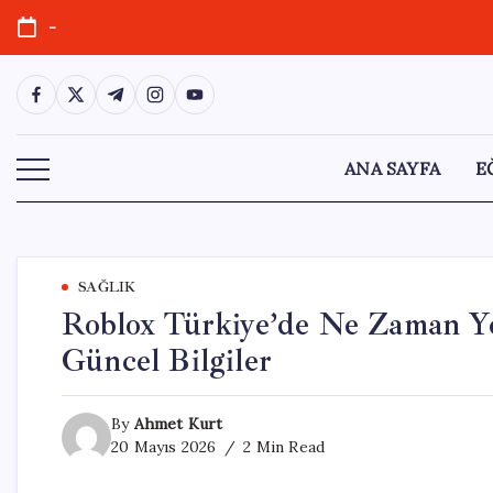
Skip
-
to
content
https://www.facebook.com/
https://twitter.com/
https://t.me/
https://www.instagram.com/
https://youtube.com/
ANA SAYFA
E
SAĞLIK
Roblox Türkiye’de Ne Zaman Ye
Güncel Bilgiler
By
Ahmet Kurt
20 Mayıs 2026
2 Min Read