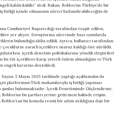
eli kaldırılabilir” dedi. Bakan, Roblox’un Türkiye’de bir
 birliği içinde olmasının süreci hızlandırabileceğini de
na Cumhuriyet Başsavcılığı tarafından tespit edilen,
rikler yer alıyor. Soruşturma sürecinde bazı oyunlarda
iklerin bulunduğu iddia edildi. Ayrıca, kullanıcı tarafından
e çocukların zararlı içeriklere maruz kaldığı öne sürüldü.
ulatırken, içerik denetim politikalarına yönelik eleştiriler
un bu tür içeriklere karşı yeterli önlem almadığını ve Türk
im engeli kararını destekledi.
 Sayan, 5 Mayıs 2025 tarihinde yaptığı açıklamalarda
için platformun Türk makamlarıyla iş birliği yapması
nda şunlar bulunmaktadır: İçerik Denetiminde Güçlendirme,
, Roblox’un bu şartları yerine getirmesi halinde erişim
da Roblox’tan bu konuda resmi bir adım atıldığına dair bir