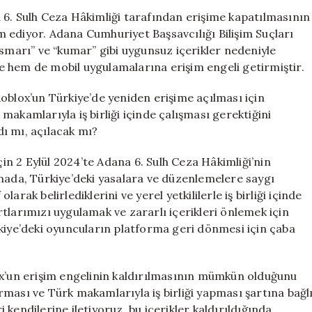
Yeniden
 6. Sulh Ceza Hâkimliği tarafından erişime kapatılmasının
Erişime
 ediyor. Adana Cumhuriyet Başsavcılığı Bilişim Suçları
Açılacak?
ismarı” ve “kumar” gibi uygunsuz içerikler nedeniyle
2026
 hem de mobil uygulamalarına erişim engeli getirmiştir.
Güncel
Bilgiler
oblox’un Türkiye’de yeniden erişime açılması için
için
akamlarıyla iş birliği içinde çalışması gerektiğini
dı mı, açılacak mı?
çin 2 Eylül 2024’te Adana 6. Sulh Ceza Hâkimliği’nin
amada, Türkiye’deki yasalara ve düzenlemelere saygı
larak belirlediklerini ve yerel yetkililerle iş birliği içinde
dartlarımızı uygulamak ve zararlı içerikleri önlemek için
rkiye’deki oyuncuların platforma geri dönmesi için çaba
ox’un erişim engelinin kaldırılmasının mümkün olduğunu
ması ve Türk makamlarıyla iş birliği yapması şartına bağl
i kendilerine iletiyoruz, bu içerikler kaldırıldığında