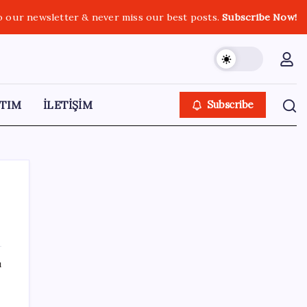
o our newsletter & never miss our best posts.
Subscribe Now!
TIM
İLETİŞİM
Subscribe
SON YAZILAR
ı
Ona yatıran köşeyi döndü: Yılbaşından beri
en çok kazandıran oldu