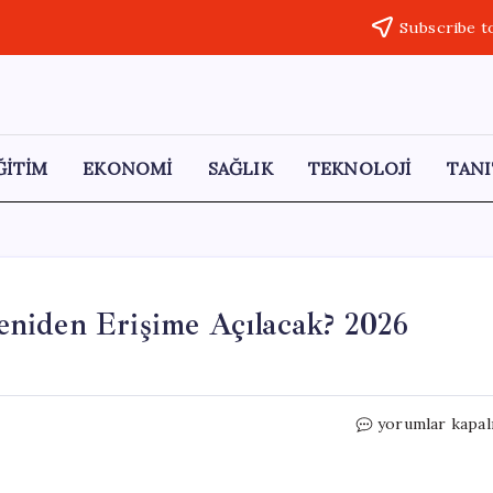
Subscribe t
ĞİTİM
EKONOMİ
SAĞLIK
TEKNOLOJİ
TANI
niden Erişime Açılacak? 2026
Roblox
yorumlar kapal
Türkiye’de
Ne
Zaman