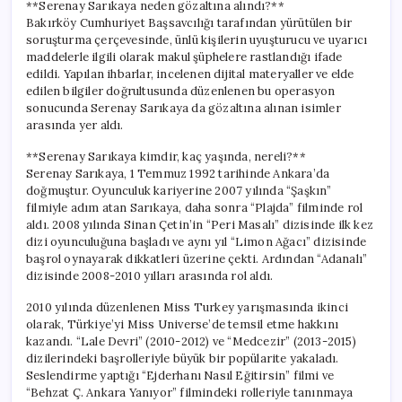
**Serenay Sarıkaya neden gözaltına alındı?**
Bakırköy Cumhuriyet Başsavcılığı tarafından yürütülen bir
soruşturma çerçevesinde, ünlü kişilerin uyuşturucu ve uyarıcı
maddelerle ilgili olarak makul şüphelere rastlandığı ifade
edildi. Yapılan ihbarlar, incelenen dijital materyaller ve elde
edilen bilgiler doğrultusunda düzenlenen bu operasyon
sonucunda Serenay Sarıkaya da gözaltına alınan isimler
arasında yer aldı.
**Serenay Sarıkaya kimdir, kaç yaşında, nereli?**
Serenay Sarıkaya, 1 Temmuz 1992 tarihinde Ankara’da
doğmuştur. Oyunculuk kariyerine 2007 yılında “Şaşkın”
filmiyle adım atan Sarıkaya, daha sonra “Plajda” filminde rol
aldı. 2008 yılında Sinan Çetin’in “Peri Masalı” dizisinde ilk kez
dizi oyunculuğuna başladı ve aynı yıl “Limon Ağacı” dizisinde
başrol oynayarak dikkatleri üzerine çekti. Ardından “Adanalı”
dizisinde 2008-2010 yılları arasında rol aldı.
2010 yılında düzenlenen Miss Turkey yarışmasında ikinci
olarak, Türkiye’yi Miss Universe’de temsil etme hakkını
kazandı. “Lale Devri” (2010-2012) ve “Medcezir” (2013-2015)
dizilerindeki başrolleriyle büyük bir popülarite yakaladı.
Seslendirme yaptığı “Ejderhanı Nasıl Eğitirsin” filmi ve
“Behzat Ç. Ankara Yanıyor” filmindeki rolleriyle tanınmaya