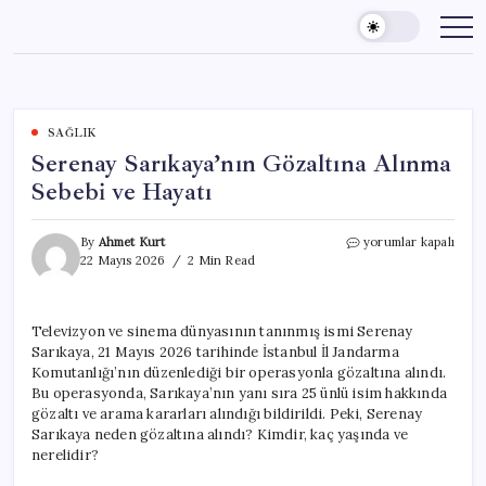
Skip
to
content
SAĞLIK
Serenay Sarıkaya’nın Gözaltına Alınma
Sebebi ve Hayatı
Serenay
By
Ahmet Kurt
yorumlar kapalı
Sarıkaya’nın
22 Mayıs 2026
2 Min Read
Gözaltına
Alınma
Sebebi
Televizyon ve sinema dünyasının tanınmış ismi Serenay
ve
Sarıkaya, 21 Mayıs 2026 tarihinde İstanbul İl Jandarma
Hayatı
için
Komutanlığı’nın düzenlediği bir operasyonla gözaltına alındı.
Bu operasyonda, Sarıkaya’nın yanı sıra 25 ünlü isim hakkında
gözaltı ve arama kararları alındığı bildirildi. Peki, Serenay
Sarıkaya neden gözaltına alındı? Kimdir, kaç yaşında ve
nerelidir?