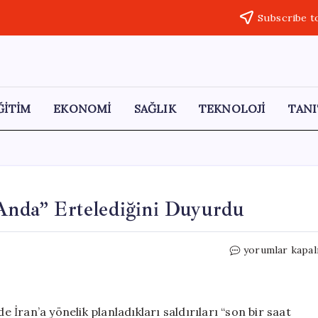
Subscribe t
ĞİTİM
EKONOMİ
SAĞLIK
TEKNOLOJİ
TANI
 Anda” Ertelediğini Duyurdu
Trump,
yorumlar kapal
İran’a
Saldırıları
“Son
Anda”
İran’a yönelik planladıkları saldırıları “son bir saat