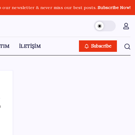
o our newsletter & never miss our best posts.
Subscribe Now!
TIM
İLETİŞİM
Subscribe
ı
SON YAZILAR
TÜİK temmuz ayı verilerini açıkladı: Hizmet
enflasyonunda sert yükseliş