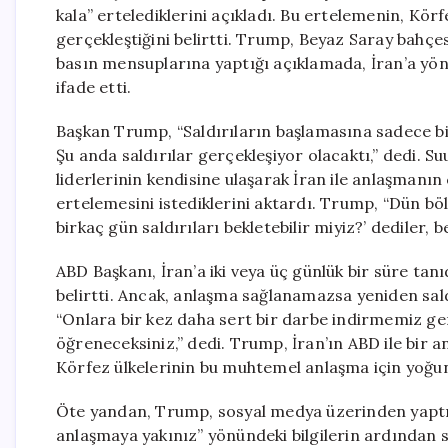
kala” ertelediklerini açıkladı. Bu ertelemenin, Kör
gerçekleştiğini belirtti. Trump, Beyaz Saray bahçe
basın mensuplarına yaptığı açıklamada, İran’a yönel
ifade etti.
Başkan Trump, “Saldırıların başlamasına sadece bi
Şu anda saldırılar gerçekleşiyor olacaktı,” dedi. Su
liderlerinin kendisine ulaşarak İran ile anlaşmanın 
ertelemesini istediklerini aktardı. Trump, “Dün bö
birkaç gün saldırıları bekletebilir miyiz?’ dediler, 
ABD Başkanı, İran’a iki veya üç günlük bir süre tan
belirtti. Ancak, anlaşma sağlanamazsa yeniden sald
“Onlara bir kez daha sert bir darbe indirmemiz ge
öğreneceksiniz,” dedi. Trump, İran’ın ABD ile bir 
Körfez ülkelerinin bu muhtemel anlaşma için yoğun
Öte yandan, Trump, sosyal medya üzerinden yaptığ
anlaşmaya yakınız” yönündeki bilgilerin ardından s