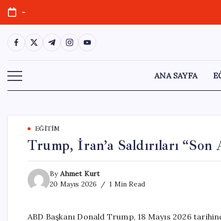
Skip
-
to
content
https://www.facebook.com/
https://twitter.com/
https://t.me/
https://www.instagram.com/
https://youtube.com/
ANA SAYFA
E
EĞITIM
Trump, İran’a Saldırıları “Son
By
Ahmet Kurt
20 Mayıs 2026
1 Min Read
ABD Başkanı Donald Trump, 18 Mayıs 2026 tarihinde 