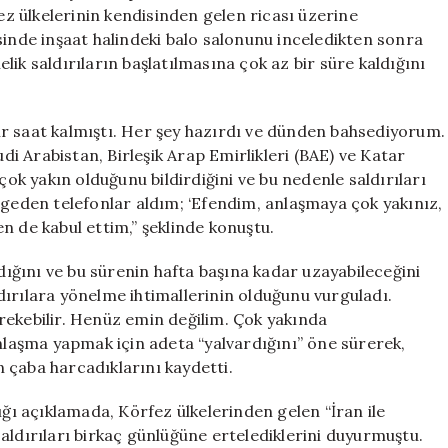
Ertelediğini
fez ülkelerinin kendisinden gelen ricası üzerine
Duyurdu
sinde inşaat halindeki balo salonunu inceledikten sonra
için
ik saldırıların başlatılmasına çok az bir süre kaldığını
r saat kalmıştı. Her şey hazırdı ve dünden bahsediyorum.
udi Arabistan, Birleşik Arap Emirlikleri (BAE) ve Katar
çok yakın olduğunu bildirdiğini ve bu nedenle saldırıları
lgeden telefonlar aldım; ‘Efendim, anlaşmaya çok yakınız,
ben de kabul ettim,” şeklinde konuştu.
ıdığını ve bu sürenin hafta başına kadar uzayabileceğini
ırılara yönelme ihtimallerinin olduğunu vurguladı.
rekebilir. Henüz emin değilim. Çok yakında
anlaşma yapmak için adeta “yalvardığını” öne sürerek,
 çaba harcadıklarını kaydetti.
ı açıklamada, Körfez ülkelerinden gelen “İran ile
aldırıları birkaç günlüğüne ertelediklerini duyurmuştu.