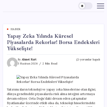
Skip
to
content
HABER
Yapay Zeka Yılında Küresel
Piyasalarda Rekorlar! Borsa Endeksleri
Yükselişte!
Yapay
By
Ahmet Kurt
yorumlar kapalı
Zeka
3 Haziran 2026
2 Min Read
Yılında
Küresel
Piyasalarda
Rekorlar!
Borsa
Endeksleri
Yatırımcıların teknoloji ve yapay zeka hisselerine olan ilgisi,
Yükselişte!
dünya genelindeki piyasalarda risk alma isteğini artırmaya
için
devam ediyor. Orta Doğu’daki devam eden çatışmalar
fiyatlamalar üzerinde etkili olsa da, teknoloji hisselerindeki