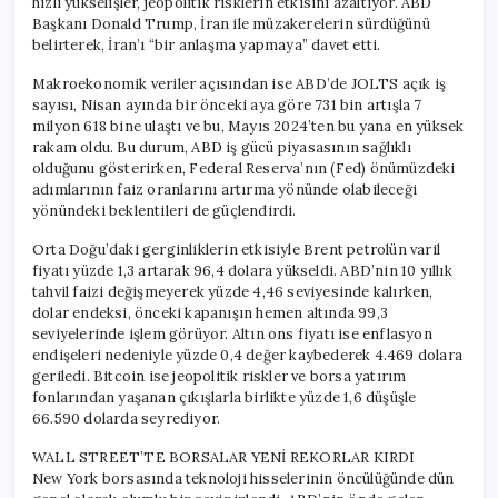
hızlı yükselişler, jeopolitik risklerin etkisini azaltıyor. ABD
Başkanı Donald Trump, İran ile müzakerelerin sürdüğünü
belirterek, İran’ı “bir anlaşma yapmaya” davet etti.
Makroekonomik veriler açısından ise ABD’de JOLTS açık iş
sayısı, Nisan ayında bir önceki aya göre 731 bin artışla 7
milyon 618 bine ulaştı ve bu, Mayıs 2024’ten bu yana en yüksek
rakam oldu. Bu durum, ABD iş gücü piyasasının sağlıklı
olduğunu gösterirken, Federal Reserva’nın (Fed) önümüzdeki
adımlarının faiz oranlarını artırma yönünde olabileceği
yönündeki beklentileri de güçlendirdi.
Orta Doğu’daki gerginliklerin etkisiyle Brent petrolün varil
fiyatı yüzde 1,3 artarak 96,4 dolara yükseldi. ABD’nin 10 yıllık
tahvil faizi değişmeyerek yüzde 4,46 seviyesinde kalırken,
dolar endeksi, önceki kapanışın hemen altında 99,3
seviyelerinde işlem görüyor. Altın ons fiyatı ise enflasyon
endişeleri nedeniyle yüzde 0,4 değer kaybederek 4.469 dolara
geriledi. Bitcoin ise jeopolitik riskler ve borsa yatırım
fonlarından yaşanan çıkışlarla birlikte yüzde 1,6 düşüşle
66.590 dolarda seyrediyor.
WALL STREET’TE BORSALAR YENİ REKORLAR KIRDI
New York borsasında teknoloji hisselerinin öncülüğünde dün