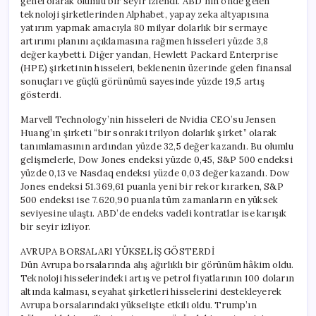
genel olarak olumlu bir seyir izlendi. ABD’nin önde gelen
teknoloji şirketlerinden Alphabet, yapay zeka altyapısına
yatırım yapmak amacıyla 80 milyar dolarlık bir sermaye
artırımı planını açıklamasına rağmen hisseleri yüzde 3,8
değer kaybetti. Diğer yandan, Hewlett Packard Enterprise
(HPE) şirketinin hisseleri, beklenenin üzerinde gelen finansal
sonuçları ve güçlü görünümü sayesinde yüzde 19,5 artış
gösterdi.
Marvell Technology’nin hisseleri de Nvidia CEO’su Jensen
Huang’ın şirketi “bir sonraki trilyon dolarlık şirket” olarak
tanımlamasının ardından yüzde 32,5 değer kazandı. Bu olumlu
gelişmelerle, Dow Jones endeksi yüzde 0,45, S&P 500 endeksi
yüzde 0,13 ve Nasdaq endeksi yüzde 0,03 değer kazandı. Dow
Jones endeksi 51.369,61 puanla yeni bir rekor kırarken, S&P
500 endeksi ise 7.620,90 puanla tüm zamanların en yüksek
seviyesine ulaştı. ABD’de endeks vadeli kontratlar ise karışık
bir seyir izliyor.
AVRUPA BORSALARI YÜKSELİŞ GÖSTERDİ
Dün Avrupa borsalarında alış ağırlıklı bir görünüm hâkim oldu.
Teknoloji hisselerindeki artış ve petrol fiyatlarının 100 doların
altında kalması, seyahat şirketleri hisselerini destekleyerek
Avrupa borsalarındaki yükselişte etkili oldu. Trump’ın