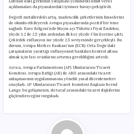
Lübnan’daki gerilimin yatışması yönündeki umut verici
açıklamaları da piyasalardaki iyimser havayı pekiştirdi.
Değerli metallerdeki artış, madencilik şirketlerinin hisselerini
de olumlu etkileyerek Avrupa piyasalarında pozitif bir ivme
sağladı. Euro Bölgesi’nde Mayıs ayı Tüketici Fiyat Endeksi,
yüzde 3,2 ile 2,5 yılın ardından ilk kez yüzde 3’ün üzerine çıktı.
Çekirdek enflasyon ise yüzde 2,5 seviyesinde gerçekleşti. Bu
durum, Avrupa Merkez Bankası’nın (ECB) Orta Doğu’daki
çatışmaların yarattığı enflasyonist baskıları kontrol altına
almak için faiz oranlarını artırma gerekliliğini artırdı.
Ayrıca, Avrupa Parlamentosu (AP) Uluslararası Ticaret
Komitesi, Avrupa Birliği (AB) ile ABD arasındaki ticaret
anlaşmasının uygulanmasına yönelik yasal düzenlemeleri
onayladı. AP Uluslararası Ticaret Komitesi Başkanı Bernd
Lange, bu gelişmenin, iki taraf arasındaki ticaret ilişkilerini
güçlendireceğini vurguladı.