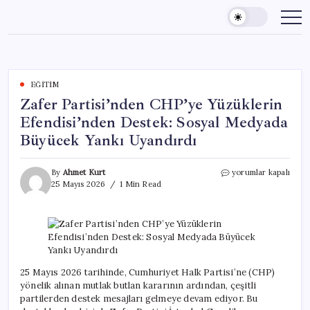
Skip
to
content
EĞITIM
Zafer Partisi’nden CHP’ye Yüzüklerin
Efendisi’nden Destek: Sosyal Medyada
Büyücek Yankı Uyandırdı
Zafer
By
Ahmet Kurt
yorumlar kapalı
Partisi’nden
25 Mayıs 2026
1 Min Read
CHP’ye
Yüzüklerin
Efendisi’nden
Destek:
Sosyal
Medyada
Büyücek
25 Mayıs 2026 tarihinde, Cumhuriyet Halk Partisi’ne (CHP)
Yankı
yönelik alınan mutlak butlan kararının ardından, çeşitli
Uyandırdı
partilerden destek mesajları gelmeye devam ediyor. Bu
için