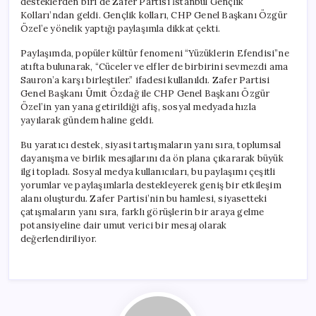
desteklerden biri de Zafer Partisi İstanbul Gençlik
Kolları’ndan geldi. Gençlik kolları, CHP Genel Başkanı Özgür
Özel’e yönelik yaptığı paylaşımla dikkat çekti.
Paylaşımda, popüler kültür fenomeni “Yüzüklerin Efendisi”ne
atıfta bulunarak, “Cüceler ve elfler de birbirini sevmezdi ama
Sauron’a karşı birleştiler.” ifadesi kullanıldı. Zafer Partisi
Genel Başkanı Ümit Özdağ ile CHP Genel Başkanı Özgür
Özel’in yan yana getirildiği afiş, sosyal medyada hızla
yayılarak gündem haline geldi.
Bu yaratıcı destek, siyasi tartışmaların yanı sıra, toplumsal
dayanışma ve birlik mesajlarını da ön plana çıkararak büyük
ilgi topladı. Sosyal medya kullanıcıları, bu paylaşımı çeşitli
yorumlar ve paylaşımlarla destekleyerek geniş bir etkileşim
alanı oluşturdu. Zafer Partisi’nin bu hamlesi, siyasetteki
çatışmaların yanı sıra, farklı görüşlerin bir araya gelme
potansiyeline dair umut verici bir mesaj olarak
değerlendiriliyor.