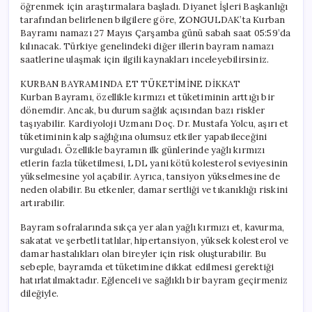
öğrenmek için araştırmalara başladı. Diyanet İşleri Başkanlığı
ne
tarafından belirlenen bilgilere göre, ZONGULDAK’ta Kurban
zaman?
Bayramı namazı 27 Mayıs Çarşamba günü sabah saat 05:59’da
için
kılınacak. Türkiye genelindeki diğer illerin bayram namazı
saatlerine ulaşmak için ilgili kaynakları inceleyebilirsiniz.
KURBAN BAYRAMINDA ET TÜKETİMİNE DİKKAT
Kurban Bayramı, özellikle kırmızı et tüketiminin arttığı bir
dönemdir. Ancak, bu durum sağlık açısından bazı riskler
taşıyabilir. Kardiyoloji Uzmanı Doç. Dr. Mustafa Yolcu, aşırı et
tüketiminin kalp sağlığına olumsuz etkiler yapabileceğini
vurguladı. Özellikle bayramın ilk günlerinde yağlı kırmızı
etlerin fazla tüketilmesi, LDL yani kötü kolesterol seviyesinin
yükselmesine yol açabilir. Ayrıca, tansiyon yükselmesine de
neden olabilir. Bu etkenler, damar sertliği ve tıkanıklığı riskini
artırabilir.
Bayram sofralarında sıkça yer alan yağlı kırmızı et, kavurma,
sakatat ve şerbetli tatlılar, hipertansiyon, yüksek kolesterol ve
damar hastalıkları olan bireyler için risk oluşturabilir. Bu
sebeple, bayramda et tüketimine dikkat edilmesi gerektiği
hatırlatılmaktadır. Eğlenceli ve sağlıklı bir bayram geçirmeniz
dileğiyle.