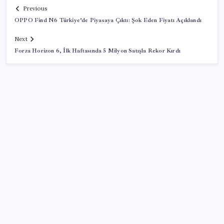
Previous
OPPO Find N6 Türkiye’de Piyasaya Çıktı: Şok Eden Fiyatı Açıklandı
Next
Forza Horizon 6, İlk Haftasında 5 Milyon Satışla Rekor Kırdı
SON YAZILAR
TÜİK temmuz ayı verilerini açıkladı: Hizmet
enflasyonunda sert yükseliş
Rusya’da yeni otomobil satışları yüzde 10 arttı