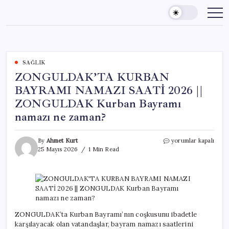
Skip
to
content
SAĞLIK
ZONGULDAK’TA KURBAN
BAYRAMI NAMAZI SAATİ 2026 ||
ZONGULDAK Kurban Bayramı
namazı ne zaman?
ZONGULDAK’TA
By
Ahmet Kurt
yorumlar kapalı
KURBAN
25 Mayıs 2026
1 Min Read
BAYRAMI
NAMAZI
SAATİ
2026
||
ZONGULDAK
Kurban
ZONGULDAK’ta Kurban Bayramı’nın coşkusunu ibadetle
Bayramı
karşılayacak olan vatandaşlar, bayram namazı saatlerini
namazı